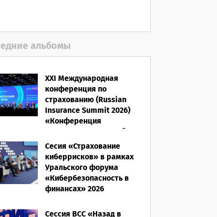
05.08.2026
едние альбомы
XXI Международная
конференция по
страхованию (Russian
Insurance Summit 2026)
«Конференция
ВСС-2026: Культурный
код страхования/
Сесия «Страхование
Человеческий фактор»
киберрисков» в рамках
Уральского форума
28.05.2026
«Кибербезопасность в
финансах» 2026
16.03.2026
Сессия ВСС «Назад в