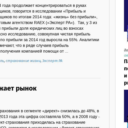
 года продолжает концентрироваться в руках
щиков, говорится в исследовании «Прибыль и
щиков по итогам 2014 года: «жизнь» без прибыли»,
овым агентством RAEX («Эксперт РА»). Так, у 3 из
й прибыли доля юридических лиц во взносах
но исследованию, совокупная чистая прибыль
 по прибыли за 2014 год выросла на 55%. Аналитики
мечают, что в ряде случаев прибыль
до
получения компанией помощи от ...
ав
П
ль
,
страхование жизни
,
Эксперт РА
п
и
р
жает рынок
трахования в сегменте «директ» снизилась до 48%, в
2013 года эта цифра составляла 50%, а в 2008 году -
ект-страхования приходилась на страхование