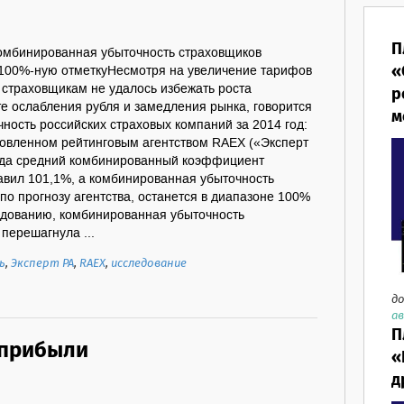
П
комбинированная убыточность страховщиков
«
100%-ную отметкуНесмотря на увеличение тарифов
 страховщикам не удалось избежать роста
р
те ослабления рубля и замедления рынка, говорится
м
ность российских страховых компаний за 2014 год:
товленном рейтинговым агентством RAEX («Эксперт
года средний комбинированный коэффициент
авил 101,1%, а комбинированная убыточность
 по прогнозу агентства, останется в диапазоне 100%
едованию, комбинированная убыточность
перешагнула ...
ь
,
Эксперт РА
,
RAEX
,
исследование
до
ав
П
 прибыли
«
д