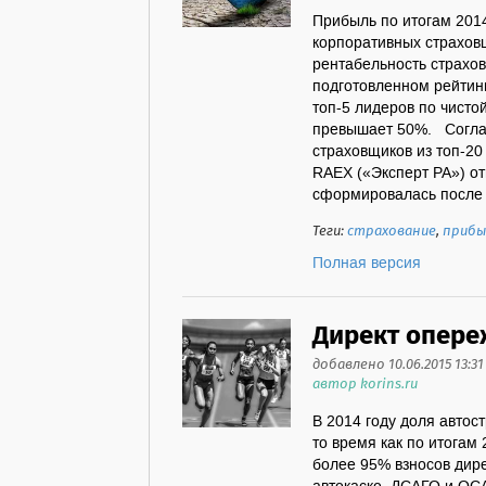
Прибыль по итогам 2014
корпоративных страхов
рентабельность страхов
подготовленном рейтинг
топ-5 лидеров по чисто
превышает 50%. Соглас
страховщиков из топ-20
RAEX («Эксперт РА») от
сформировалась после 
Теги:
страхование
,
прибы
Полная версия
Директ опере
добавлено 10.06.2015 13:31
автор korins.ru
В 2014 году доля автос
то время как по итогам 
более 95% взносов дир