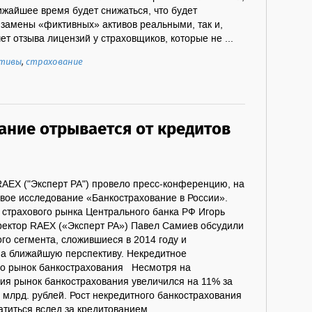
лижайшее время будет снижаться, что будет
т замены «фиктивных» активов реальными, так и,
ет отзыва лицензий у страховщиков, которые не ...
тивы
,
страхование
ание отрывается от кредитов
RAEX ("Эксперт РА") провело пресс-конференцию, на
вое исследование «Банкострахование в России».
 страхового рынка Центрального банка РФ Игорь
ектор RAEX («Эксперт РА») Павел Самиев обсудили
го сегмента, сложившиеся в 2014 году и
а ближайшую перспективу. Некредитное
о рынок банкострахования Несмотря на
ия рынок банкострахования увеличился на 11% за
4 млрд. рублей. Рост некредитного банкострахования
титься вслед за кредитованием. ...