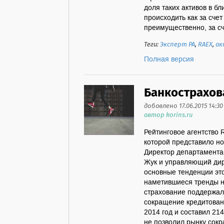
доля таких активов в б
происходить как за сче
преимущественно, за сч
Теги:
Эксперт РА
,
RAEX
,
ак
Полная версия
Банкострахов
добавлено 17.06.2015 14:30
автор korins.ru
Рейтинговое агентство 
которой представило но
Директор департамента
Жук и управляющий дир
основные тенденции это
наметившиеся тренды н
страхование поддержал
сокращение кредитован
2014 год и составил 21
не позволил рынку сокра