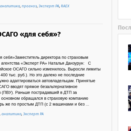
аналитика
,
прогноз
,
Эксперт РА
,
RAEX
Посл
ОСАГО «для себя»?
я себя»Заместитель директора по страховым
 агентства «Эксперт РА» Наталья Данзурун: С
сийское ОСАГО сильно изменилось. Выросли лимиты
 400 тыс. руб.). Но это далеко не последние
нужно адаптироваться автовладельцам. Принятые
ОСАГО вводят прямое безальтернативное
в (ПВУ). Раньше пострадавший в ДТП за
 основном обращался в страховую компанию
рь же по простым ДТП (с 2 машинами и без ...
,
аналитика
,
Эксперт РА