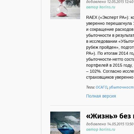
добавлено 12.05.2015 12:40
автор korins.ru
RAEX («Эксперт РА»): 
уверенно перешагнула 
и сокращение расходов
убыточности в результа
в исследовании «Убыточ
рубеж пройден», подго
РА»). По итогам 2014 
убыточности-нетто сост
портфелей в 2015 году,
– 102%. Согласно иссл
страховщиков уверенно 
Теги:
ОСАГО
,
убыточност
Полная версия
«Жизнь» без
добавлено 14.05.2015 13:50
автор korins.ru