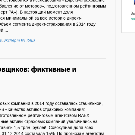
ГО, говорится в исследовании «Директ-страхование
избавление от моторов», подготовленном рейтинговым
перт РА»). В настоящий момент доля
до
тся минимальной за всю историю директ-
ав
Объем сегмента директ-страхования в 2014 году
й ...
е
,
Эксперт РА
,
RAEX
овщиков: фиктивные и
4
ховых компаний в 2014 году оставалась стабильной,
ии «Качество активов страховых компаний:
одготовленном рейтинговым агентством RAEX
пные активы страховых компаний увеличились на
тавили 1,5 трлн. рублей. Совокупная доля всех
 31.12.2014 составила 15%. По прогнозам агентства,