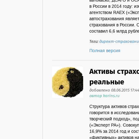
автокаско, ДСАГО и ОСА
в России в 2014 году: 
агентством RAEX («Экс
автострахования являе
страхования в России. 
составил 6,6 млрд рубле
Теги:
директ-страховани
Полная версия
Активы страх
реальные
добавлено 08.06.2015 17:4
автор korins.ru
Структура активов стра
говорится в исследован
творческий подход», п
(«Эксперт РА»). Совоку
16,9% за 2014 год и сос
«фиктивных» активов на