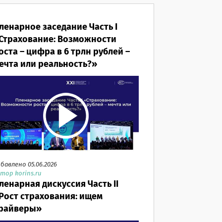
ленарное заседание Часть I
Страхование: Возможности
оста – цифра в 6 трлн рублей –
ечта или реальность?»
бавлено 05.06.2026
тор korins.ru
ленарная дискуссия Часть II
Рост страхования: ищем
райверы»