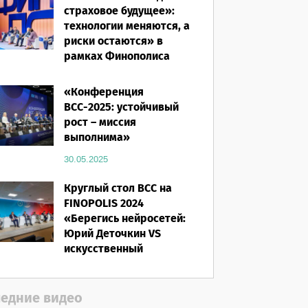
страховое будущее»:
технологии меняются, а
риски остаются» в
рамках Финополиса
2025
«Конференция
16.03.2026
ВСС-2025: устойчивый
рост – миссия
выполнима»
30.05.2025
Круглый стол ВСС на
FINOPOLIS 2024
«Берегись нейросетей:
Юрий Деточкин VS
искусственный
интеллект»
12.11.2024
едние видео