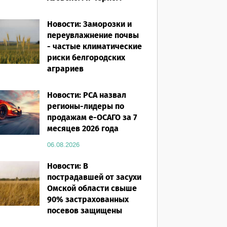
морях
Новости: Заморозки и
06.08.2026
переувлажнение почвы
- частые климатические
риски белгородских
аграриев
06.08.2026
Новости: РСА назвал
регионы-лидеры по
продажам е-ОСАГО за 7
месяцев 2026 года
06.08.2026
Новости: В
пострадавшей от засухи
Омской области свыше
90% застрахованных
посевов защищены
полисом «от ЧС»