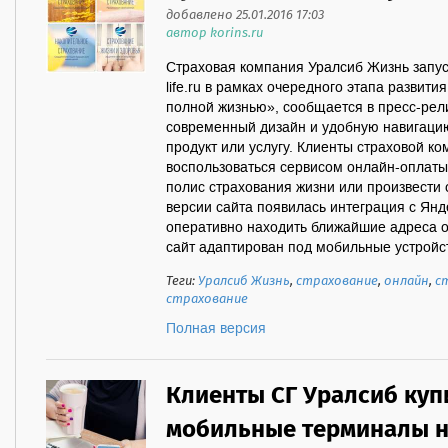
добавлено 25.01.2016 17:03
автор korins.ru
Страховая компания Уралсиб Жизнь запуст
life.ru в рамках очередного этапа развит
полной жизнью», сообщается в пресс-рел
современный дизайн и удобную навигаци
продукт или услугу. Клиенты страховой ко
воспользоваться сервисом онлайн-оплаты 
полис страхования жизни или произвести 
версии сайта появилась интеграция с Янд
оперативно находить ближайшие адреса 
сайт адаптирован под мобильные устройст
Теги:
Уралсиб Жизнь
,
страхование
,
онлайн
,
с
страхование
Полная версия
Клиенты СГ Уралсиб куп
мобильные терминалы н