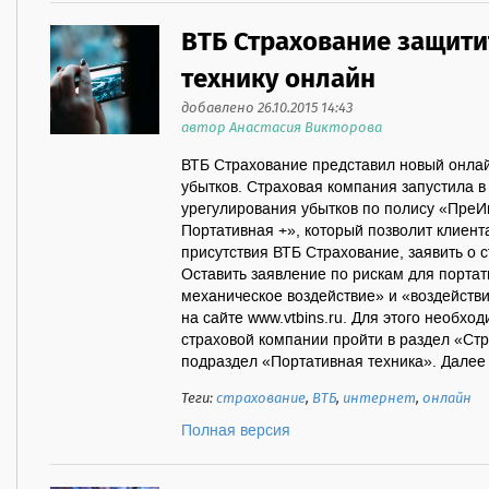
ВТБ Страхование защити
технику онлайн
добавлено 26.10.2015 14:43
автор Анастасия Викторова
ВТБ Страхование представил новый онла
убытков. Страховая компания запустила в
урегулирования убытков по полису «ПреИм
Портативная +», который позволит клиен
присутствия ВТБ Страхование, заявить о 
Оставить заявление по рискам для порта
механическое воздействие» и «воздейств
на сайте www.vtbins.ru. Для этого необхо
страховой компании пройти в раздел «Стр
подраздел «Портативная техника». Далее .
Теги:
страхование
,
ВТБ
,
интернет
,
онлайн
Полная версия