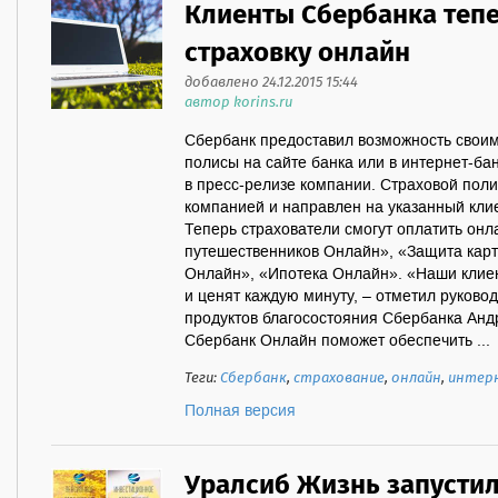
Клиенты Сбербанка теп
страховку онлайн
добавлено 24.12.2015 15:44
автор korins.ru
Сбербанк предоставил возможность своим
полисы на сайте банка или в интернет-б
в пресс-релизе компании. Страховой пол
компанией и направлен на указанный кли
Теперь страхователи смогут оплатить он
путешественников Онлайн», «Защита кар
Онлайн», «Ипотека Онлайн». «Наши клиен
и ценят каждую минуту, – отметил руково
продуктов благосостояния Сбербанка Андр
Сбербанк Онлайн поможет обеспечить ...
Теги:
Сбербанк
,
страхование
,
онлайн
,
интер
Полная версия
Уралсиб Жизнь запyстил