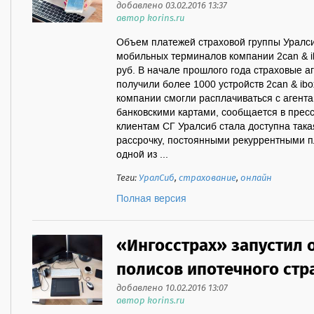
добавлено 03.02.2016 13:37
автор korins.ru
Объем платежей страховой группы Уралс
мобильных терминалов компании 2can & ib
руб. В начале прошлого года страховые а
получили более 1000 устройств 2can & ib
компании cмогли расплачиваться с агента
банковскими картами, сообщается в прес
клиентам СГ Уралсиб стала доступна такая
рассрочку, постоянными рекуррентными 
одной из ...
Теги:
УралСиб
,
страхование
,
онлайн
Полная версия
«Ингосстрах» запустил
полисов ипотечного стр
добавлено 10.02.2016 13:07
автор korins.ru