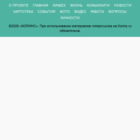
О ПРОЕКТЕ
ГЛАВНАЯ
ЛИКБЕЗ
ЖИЗНЬ
КОМЬЮНИТИ
НОВОСТИ
КАРТОТЕКА
СОБЫТИЯ
ФОТО
ВИДЕО
РАБОТА
ВОПРОСЫ
ЛИЧНОСТИ
©2026 «КОРИНС». При использовании материалов гиперссылка на Korins.ru
обязательна.