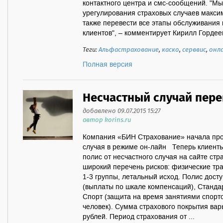
контактного центра и смс-сообщений. "М
урегулирования страховых случаев макси
также перевести все этапы обслуживания
клиентов", – комментирует Кирилл Гордеев
Теги:
Альфастрахование
,
каско
,
серввис
,
онл
Полная версия
Несчастный случай пере
добавлено 09.07.2015 15:27
автор korins.ru
Компания «БИН Страхование» начала про
случая в режиме он-лайн Теперь клиенты
полис от несчастного случая на сайте ст
широкий перечень рисков: физические тр
1-3 группы, летальный исход. Полис дост
(выплаты по шкале компенсаций), Стандар
Спорт (защита на время занятиями спорт
человек). Сумма страхового покрытия варь
рублей. Период страхования от ...