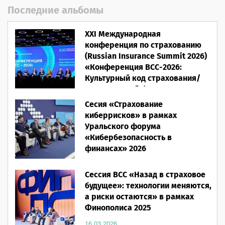
Последние альбомы
XXI Международная
конференция по страхованию
(Russian Insurance Summit 2026)
«Конференция ВСС-2026:
Культурный код страхования/
Человеческий фактор»
Сесия «Страхование
28.05.2026
киберрисков» в рамках
Уральского форума
«Кибербезопасность в
финансах» 2026
16.03.2026
Сессия ВСС «Назад в страховое
будущее»: технологии меняются,
а риски остаются» в рамках
Финополиса 2025
16.03.2026