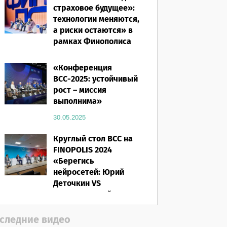
страховое будущее»:
технологии меняются,
а риски остаются» в
рамках Финополиса
2025
«Конференция
16.03.2026
ВСС-2025: устойчивый
рост – миссия
выполнима»
30.05.2025
Круглый стол ВСС на
FINOPOLIS 2024
«Берегись
нейросетей: Юрий
Деточкин VS
искусственный
интеллект»
следние видео
12.11.2024