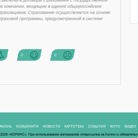
 Заключать договоры страхования с государственной
ые компании, входящие в единое общероссийское
траховщиков. Страхование осуществляется на основе
страховой программы, предусмотренной в системе
0
0
ЖИЗНЬ
КОМЬЮНИТИ
НОВОСТИ
КАРТОТЕКА
СОБЫТИЯ
ФОТО
ВИДЕО
2026 «КОРИНС». При использовании материалов гиперссылка на Korins.ru обязательн