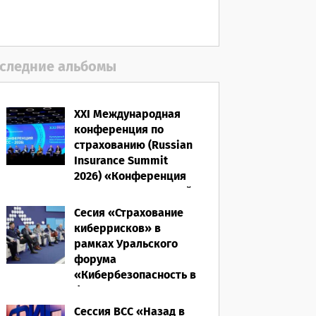
следние альбомы
XXI Международная
конференция по
страхованию (Russian
Insurance Summit
2026) «Конференция
ВСС-2026: Культурный
код страхования/
Сесия «Страхование
Человеческий
киберрисков» в
фактор»
рамках Уральского
форума
28.05.2026
«Кибербезопасность в
финансах» 2026
Сессия ВСС «Назад в
16.03.2026