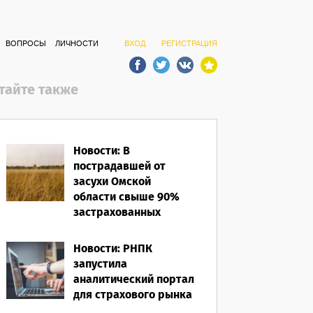
ВОПРОСЫ
ЛИЧНОСТИ
ВХОД
РЕГИСТРАЦИЯ
тайте также
Новости: В
пострадавшей от
засухи Омской
области свыше 90%
застрахованных
посевов защищены
полисом «от ЧС»
Новости: РНПК
запустила
05.08.2026
аналитический портал
для страхового рынка