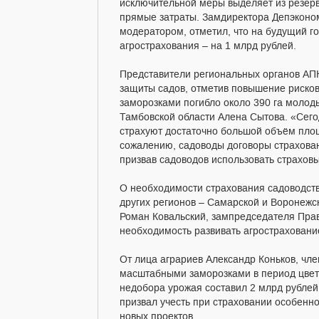
исключительной меры выделяет из резерв
прямые затраты. Замдиректора Депэконо
модератором, отметил, что на будущий г
агрострахования – на 1 млрд рублей.
Представители региональных органов АПК
защиты садов, отметив повышение рисков
заморозками погибло около 390 га молод
Тамбовской области Алена Сытова. «Сего
страхуют достаточно большой объём площа
сожалению, садоводы договоры страхован
призвав садоводов использовать страхов
О необходимости страхования садоводств
других регионов – Самарской и Воронежс
Роман Ковальский, зампредседателя Прав
необходимость развивать агростраховани
От лица аграриев Александр Коньков, член
масштабными заморозками в период цвете
недобора урожая составил 2 млрд рублей
призвал учесть при страховании особенн
новых проектов.