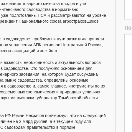
трахование товарного качества плодов и учет
нтенсивного садоводства в нормативно-
 уже подготовлены НСА и рассматриваются на уровне
президент Национального союза агростраховщиков
По
 в садоводстве: проблемы и пути развития» приняли
анов управления АПК регионов Центральной России,
евых ассоциаций и хозяйств.
и важность, необходимость и актуальность вопроса
 в садоводстве. Это послужило основанием для
ленарного заседания, на котором будет обсуждена
на рынке садоводства, определены основные
 в садоводстве и, самое главное, инструменты по их
 современных экономических и природных условиях
открытии выставки губернатор Тамбовской области
за РФ Роман Некрасов подчеркнул, что на следующий
личен на 2 млрд рублей, а в текущем году для
С садоводам правительство в порядке