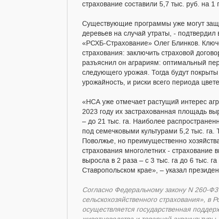
страхование составили 5,7 тыс. руб. на 1 г
Существующие программы уже могут защит
деревьев на случай утраты, - подтвердил
«РСХБ-Страхование» Олег Блинков. Ключе
страхования: заключить страховой догово
разъяснил он аграриям: оптимальный пер
следующего урожая. Тогда будут покрыты 
урожайность, и риски всего периода цвет
«НСА уже отмечает растущий интерес агр
2023 году их застрахованная площадь вы
– до 21 тыс. га. Наиболее распространен
под семечковыми культурами 5,2 тыс. га
Поволжье, но преимущественно хозяйства
страхования многолетних - страхование ви
выросла в 2 раза – с 3 тыс. га до 6 тыс. 
Ставропольском крае», – указал президе
Согласно Федеральному закону N 260-Ф3
сельскохозяйственного страхования», в 
осуществляется государственная поддерж