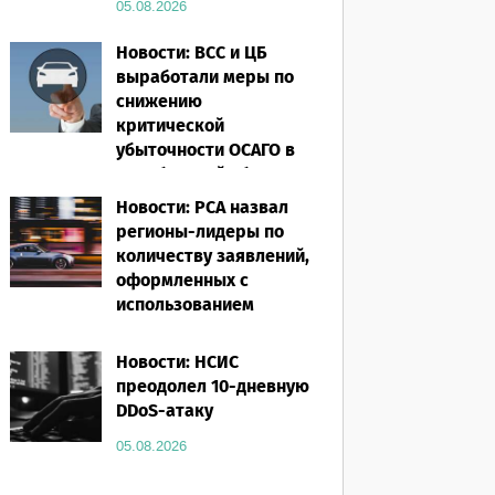
05.08.2026
Новости: ВСС и ЦБ
выработали меры по
снижению
критической
убыточности ОСАГО в
Челябинской области
Новости: РСА назвал
05.08.2026
регионы-лидеры по
количеству заявлений,
оформленных с
использованием
европротокола за
первое полугодие 2026
Новости: НСИС
года
преодолел 10-дневную
DDoS-атаку
05.08.2026
05.08.2026