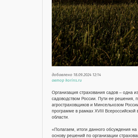
добавлено 18.09.2024 12:14
автор korins.ru
Организация страхования садов – одна и
садоводством России. Пути ее решения
агростраховщиков и Минсельхозом России
программе в рамках XVIII Всероссийской
области.
«Полагаем, итоги данного обсуждения на
основу решений по организации страхован