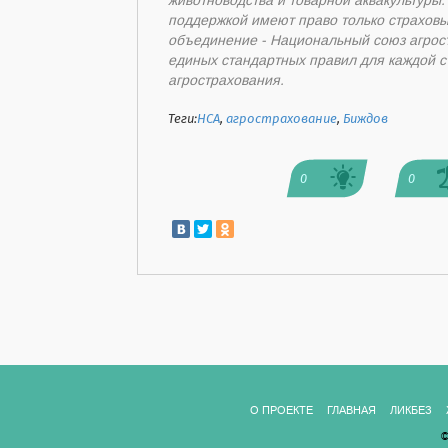
животноводства и товарной аквакультуры.
поддержкой имеют право только страхов
объединение - Национальный союз агрос
единых стандартных правил для каждой 
агрострахования.
Теги:
НСА
,
агрострахование
,
Биждов
0
0
О ПРОЕКТЕ
ГЛАВНАЯ
ЛИКБЕЗ
©