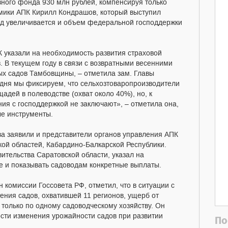
ного фонда 930 млн рублей, компенсируя только
мики АПК Кирилл Кондрашов, который выступил
од увеличивается и объем федеральной господдержки
 указали на необходимость развития страховой
. В текущем году в связи с возвратными весенними
ых садов Тамбовщины, – отметила зам. Главы
дня мы фиксируем, что сельхозтоваропроизводители
дей в полеводстве (охват около 40%), но, к
ия с господдержкой не заключают», – отметила она,
ые инструменты.
а заявили и представители органов управления АПК
кой областей, Кабардино-Балкарской Республики.
ительства Саратовской области, указал на
е и показывать садоводам конкретные выплаты.
 комиссии Госсовета РФ, отметил, что в ситуации с
ния садов, охватившей 11 регионов, ущерб от
 только по одному садоводческому хозяйству. Он
ости изменения урожайности садов при развитии
По