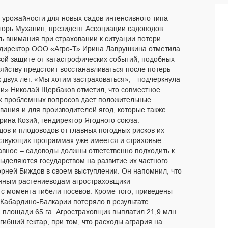
 урожайности для новых садов интенсивного типа
горь Муханин, президент Ассоциации садоводов
ть внимания при страховании к ситуации потери
й директор ООО «Агро-Т» Ирина Лаврушкина отметила
вой защите от катастрофических событий, подобных
зяйству предстоит восстанавливаться после потерь
двух лет. «Мы хотим застраховаться», - подчеркнула
и» Николай Щербаков отметил, что совместное
х проблемных вопросов дает положительные
вания и для производителей ягод, которые также
рина Козий, гендиректор Ягодного союза.
ов и плодоводов от главных погодных рисков их
ействующих программах уже имеется и страховые
авное – садоводы должны ответственно подходить к
ыделяются государством на развитие их частного
орней Биждов в своем выступлении. Он напомнил, что
нным растениеводам агростраховщики
с момента гибели посевов. Кроме того, приведены
 Кабардино-Балкарии потеряло в результате
 площади 65 га. Агростраховщик выплатил 21,9 млн
гибший гектар, при том, что расходы агрария на