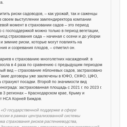
а.
ить риски садоводов, – как урожай, так и саженцы
 в своем выступлении замгендиректора компании
вой момент в страховании садов – это период
р с господдержкой можно только в период вегетации,
иод страхования сада – начиная с осени и до уборки
и зимние риски, которые могут повлиять на
ения и созревания плодов, – отметил он.
ариев к страхованию многолетних насаждений: в
росла в 4 раза по сравнению с предыдущим периодом
ный вид – страхование яблоневых садов, застраховано
. Такие договоры уже заключены в ЮФО, СКФО, ЦФО,
 страхуют посадки. Второй по значимости вид
нограда: застрахованная площадь с 2021 г. по 2023 г.
га в 3 регионах – Краснодарском крае, Крыму и
нт НСА Корней Биждов.
 «О государственной поддержке в сфере
России в рамках централизованной системы
ка страхования рисков растениеводства,