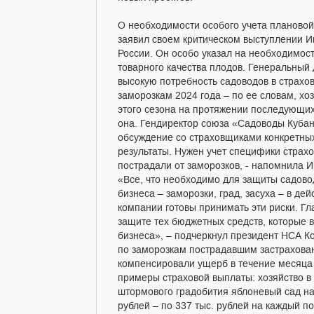
О необходимости особого учета плановой
заявил своем критическом выступлении И
России. Он особо указал на необходимос
товарного качества плодов. Генеральны
высокую потребность садоводов в страхо
заморозкам 2024 года – по ее словам, хо
этого сезона на протяжении последующих 
она. Гендиректор союза «Садоводы Кубан
обсуждение со страховщиками конкретны
результаты. Нужен учет специфики страхо
пострадали от заморозков, - напомнила И
«Все, что необходимо для защиты садовод
бизнеса – заморозки, град, засуха – в д
компании готовы принимать эти риски. Гл
защите тех бюджетных средств, которые в
бизнеса», – подчеркнул президент НСА К
по заморозкам пострадавшим застрахова
компенсировали ущерб в течение месяца 
примеры страховой выплаты: хозяйство в
штормового градобития яблоневый сад на
рублей – по 337 тыс. рублей на каждый по