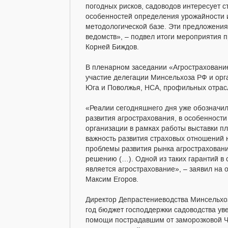
погодных рисков, садоводов интересует с
особенностей определения урожайности и
методологической базе. Эти предложения
ведомств», – подвел итоги мероприятия 
Корней Биждов.
В пленарном заседании «Агрострахование
участие делегации Минсельхоза РФ и орг
Юга и Поволжья, НСА, профильных отрасл
«Реалии сегодняшнего дня уже обозначил
развития агрострахования, в особенности
организации в рамках работы выставки п
важность развития страховых отношений 
проблемы развития рынка агрострахования
решению (…). Одной из таких гарантий в
является агрострахование», – заявил на 
Максим Егоров.
Директор Депрастениеводства Минсельхо
год бюджет господдержки садоводства уве
помощи пострадавшим от заморозковой Ч