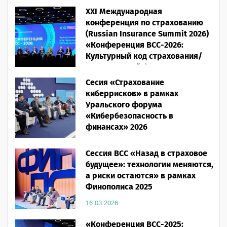
XXI Международная
конференция по страхованию
(Russian Insurance Summit 2026)
«Конференция ВСС-2026:
Культурный код страхования/
Человеческий фактор»
Сесия «Страхование
28.05.2026
киберрисков» в рамках
Уральского форума
«Кибербезопасность в
финансах» 2026
16.03.2026
Сессия ВСС «Назад в страховое
будущее»: технологии меняются,
а риски остаются» в рамках
Финополиса 2025
16.03.2026
«Конференция ВСС-2025: