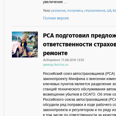
увеличение ...
Теги:
указание
,
поправки
,
страхование
,
ЦБ
,
Б
Полная версия
РСА подготовил предлож
ответственности страхо
ремонте
добавлено 11.08.2016 13:55
автор korins.ru
Российский союз автостраховщиков (РСА)
законопроекту Минфина о внесении измен
ключевых пунктов является разделение зо
станций технического обслуживания авто
возмещении убытков в ОСАГО. Об этом с
Российского союза автостраховщиков (Р
обсудили ряд поправок в ходе рабочего 
законопроекта и регулятором и по ряду и
в том числе по ответственности за качес