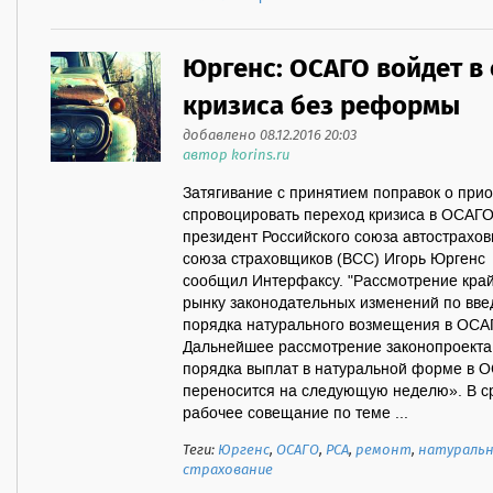
Юргенс: ОСАГО войдет в
кризиса без реформы
добавлено 08.12.2016 20:03
автор korins.ru
Затягивание с принятием поправок о при
спровоцировать переход кризиса в ОСАГО
президент Российского союза автострахов
союза страховщиков (ВСС) Игорь Юргенс
сообщил Интерфаксу. "Рассмотрение кра
рынку законодательных изменений по вв
порядка натурального возмещения в ОСАГО 
Дальнейшее рассмотрение законопроекта
порядка выплат в натуральной форме в 
переносится на следующую неделю». В ср
рабочее совещание по теме ...
Теги:
Юргенс
,
ОСАГО
,
РСА
,
ремонт
,
натуральн
страхование