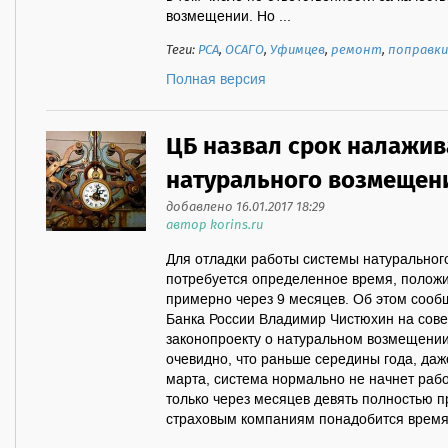
возмещении. Но ...
Теги:
РСА
,
ОСАГО
,
Уфимцев
,
ремонт
,
поправки
Полная версия
ЦБ назвал срок налажи
натурального возмещен
добавлено 16.01.2017 18:29
автор korins.ru
Для отладки работы системы натурально
потребуется определенное время, полож
примерно через 9 месяцев. Об этом сооб
Банка России Владимир Чистюхин на сов
законопроекту о натуральном возмещени
очевидно, что раньше середины года, даже
марта, система нормально не начнет рабо
только через месяцев девять полностью пр
страховым компаниям понадобится время 