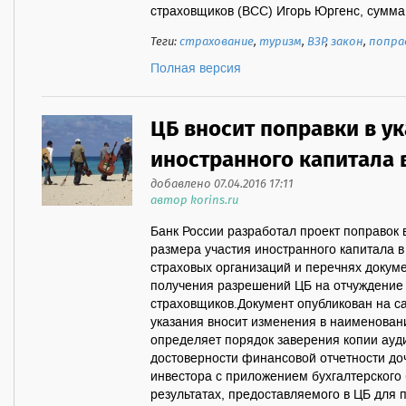
страховщиков (ВСС) Игорь Юргенс, сумма в
Теги:
страхование
,
туризм
,
ВЗР
,
закон
,
попра
Полная версия
ЦБ вносит поправки в ук
иностранного капитала 
добавлено 07.04.2016 17:11
автор korins.ru
Банк России разработал проект поправок 
размера участия иностранного капитала в
страховых организаций и перечнях докум
получения разрешений ЦБ на отчуждение 
страховщиков.Документ опубликован на са
указания вносит изменения в наименовани
определяет порядок заверения копии ауд
достоверности финансовой отчетности до
инвестора с приложением бухгалтерского
результатах, предоставляемого в ЦБ для