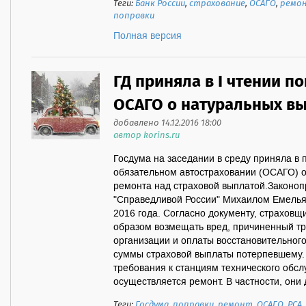
Теги:
Банк России
,
страхование
,
ОСАГО
,
ремо
поправки
Полная версия
ГД приняла в I чтении п
ОСАГО о натуральных в
добавлено 14.12.2016 18:00
автор korins.ru
Госдума на заседании в среду приняла в 
обязательном автостраховании (ОСАГО) о
ремонта над страховой выплатой.Законоп
"Справедливой России" Михаилом Емелья
2016 года. Согласно документу, страховщ
образом возмещать вред, причиненный тр
организации и оплаты восстановительног
суммы страховой выплаты потерпевшему.
требования к станциям технического обсл
осуществляется ремонт. В частности, они 
Теги:
Госдума
,
поправки
,
ремонт
,
ОСАГО
,
РСА
,