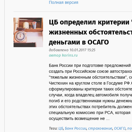
Полная версия
ЦБ определил критерии
жизненных обстоятельс
деньгами в ОСАГО
добавлено 10.01.2017 15:25
автор korins.ru
Банк России при подготовке предложени
создать при Российском союзе автострах
"тяжелым жизненным обстоятельствам", 
Чистюхин на круглом столе в Госдуме РФ.
сформулированы критерии таких обстояте
случаи, когда владелец автомобиля получ
погиб и его родственникам нужны денежн
этих обстоятельствах потребитель должен
специальную комиссию при РСА, которая
осуществить возмещение не ...
Теги:
ЦБ
,
Банк России
,
страхование
,
ОСАГО
,
по