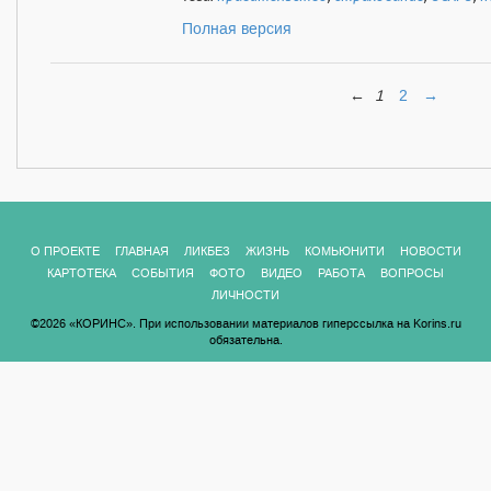
Полная версия
←
1
2
→
О ПРОЕКТЕ
ГЛАВНАЯ
ЛИКБЕЗ
ЖИЗНЬ
КОМЬЮНИТИ
НОВОСТИ
КАРТОТЕКА
СОБЫТИЯ
ФОТО
ВИДЕО
РАБОТА
ВОПРОСЫ
ЛИЧНОСТИ
©2026 «КОРИНС». При использовании материалов гиперссылка на Korins.ru
обязательна.