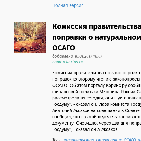
Полная версия
Комиссия правительств
поправки о натурально
ОСАГО
добавлено 16.01.2017 18:07
автор korins.ru
Комиссия правительства по законопроект
поправок ко второму чтению законопроек
ОСАГО. Об этом порталу Коринс.ру сооб
финансовой политики Минфина России Се
рассмотрела их сегодня, они в установле
Госдуму", - сказал он.Глава комитета Го
Анатолий Аксаков на совещании в Совете
сообщил, что на этой неделе заканчивает
документу."Очевидно, через два дня попра
Госдуму", - сказал он.А.Аксаков ...
Теги:
правительство
,
страхование
,
ОСАГО
,
п