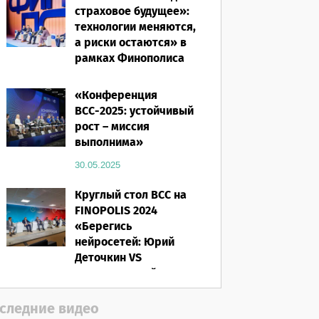
страховое будущее»:
технологии меняются,
а риски остаются» в
рамках Финополиса
2025
«Конференция
16.03.2026
ВСС-2025: устойчивый
рост – миссия
выполнима»
30.05.2025
Круглый стол ВСС на
FINOPOLIS 2024
«Берегись
нейросетей: Юрий
Деточкин VS
искусственный
интеллект»
следние видео
12.11.2024