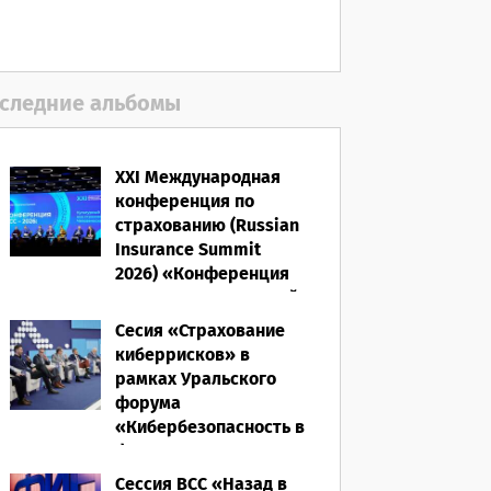
06.08.2026
следние альбомы
XXI Международная
конференция по
страхованию (Russian
Insurance Summit
2026) «Конференция
ВСС-2026: Культурный
код страхования/
Сесия «Страхование
Человеческий
киберрисков» в
фактор»
рамках Уральского
форума
28.05.2026
«Кибербезопасность в
финансах» 2026
Сессия ВСС «Назад в
16.03.2026