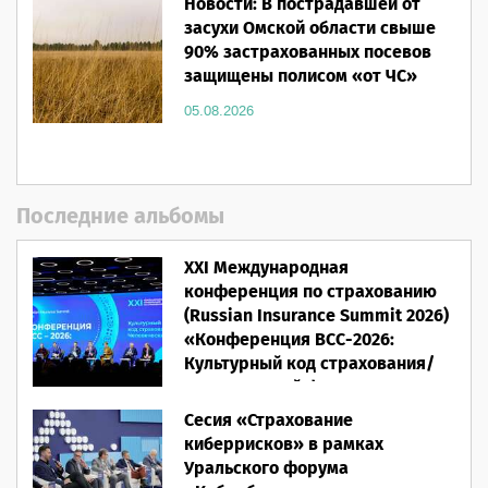
Новости: В пострадавшей от
засухи Омской области свыше
90% застрахованных посевов
защищены полисом «от ЧС»
05.08.2026
Последние альбомы
XXI Международная
конференция по страхованию
(Russian Insurance Summit 2026)
«Конференция ВСС-2026:
Культурный код страхования/
Человеческий фактор»
Сесия «Страхование
28.05.2026
киберрисков» в рамках
Уральского форума