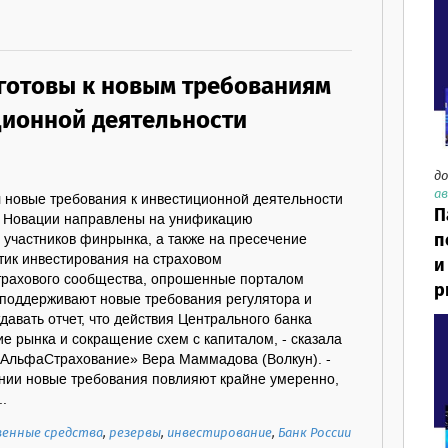
готовы к новым требованиям
ционной деятельности
до
ав
л новые требования к инвестиционной деятельности
П
. Новации направлены на унификацию
п
 участников финрынка, а также на пресечение
тик инвестирования на страховом
и
трахового сообщества, опрошенные порталом
р
о поддерживают новые требования регулятора и
давать отчет, что действия Центрального банка
е рынка и сокращение схем с капиталом, - сказала
АльфаСтрахование» Вера Маммадова (Волкун). -
нии новые требования повлияют крайне умеренно,
..
венные средства
,
резервы
,
инвестирование
,
Банк России