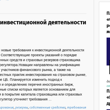
П
«
 инвестиционной деятельности
р
м
л новые требования к инвестиционной деятельности
. Соответствующие проекты указаний о порядке
нных средств и страховых резервов страховщика
 регулятора.Новации направлены на унификацию
участников финансового рынка, а также на
естных практик инвестирования на страховом рынке,
зе ЦБ. Планируется изменить подход к
до
и и определению перечня иностранных бирж,
ав
ьные списки которых является основанием для
П
 в покрытие капитала страховщика или страховых
«
гулятор уточняет требования ...
д
ирование
,
резервы
,
собственные средства
,
требования