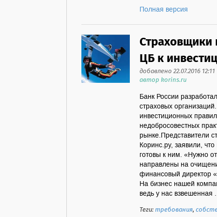
Полная версия
Страховщики 
ЦБ к инвести
добавлено 22.07.2016 12:11
автор korins.ru
Банк России разработа
страховых организаций
инвестиционных правил
недобросовестных прак
рынке.Представители с
Коринс.ру, заявили, чт
готовы к ним. «Нужно от
направлены на очищени
финансовый директор «
На бизнес нашей компа
ведь у нас взвешенная .
Теги:
требования
,
собст