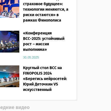
страховое будущее»:
технологии меняются, а
риски остаются» в
рамках Финополиса
2025
«Конференция
16.03.2026
ВСС-2025: устойчивый
рост – миссия
выполнима»
30.05.2025
Круглый стол ВСС на
FINOPOLIS 2024
«Берегись нейросетей:
Юрий Деточкин VS
искусственный
интеллект»
12.11.2024
едние видео