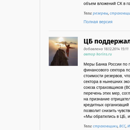
объем вложений СК в го
Теги:
резервы
,
страховщи
Полная версия
ЦБ поддержал
добавлено 18.12.2014 15:11
автор korins.ru
Меры Банка России по 
финансового сектора п
стоимости резервов, что
сектора в нынешних эко
союза страховщиков (В
перечень этих мер, со
на признание отрицате
кредитных организаций
позволит снизить чувст
«Мы обратились в ЦБ, и
Теги:
страховщики
,
ВСС
,
И