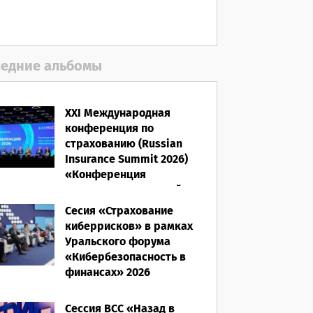
06.08.2026
едние альбомы
XXI Международная
конференция по
страхованию (Russian
Insurance Summit 2026)
«Конференция
ВСС-2026: Культурный
код страхования/
Сесия «Страхование
Человеческий фактор»
киберрисков» в рамках
Уральского форума
28.05.2026
«Кибербезопасность в
финансах» 2026
16.03.2026
Сессия ВСС «Назад в