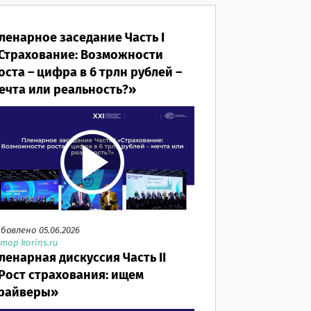
ленарное заседание Часть I
Страхование: Возможности
оста – цифра в 6 трлн рублей –
ечта или реальность?»
бавлено 05.06.2026
тор korins.ru
ленарная дискуссия Часть II
Рост страхования: ищем
райверы»