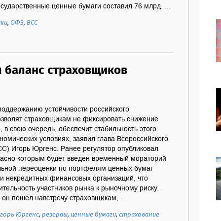
сударственные ценные бумаги составил 76 млрд. ...
ки
,
ОФЗ
,
ВСС
 баланс страховщиков
поддержанию устойчивости российского
озволят страховщикам не фиксировать снижение
, в свою очередь, обеспечит стабильность этого
номических условиях, заявил глава Всероссийского
СС) Игорь Юргенс. Ранее регулятор опубликовал
гласно которым будет введен временный мораторий
льной переоценки по портфелям ценных бумаг
 и некредитных финансовых организаций, что
вительность участников рынка к рыночному риску.
 он пошел навстречу страховщикам, ...
горь Юргенс
,
резервы
,
ценные бумаги
,
страхование