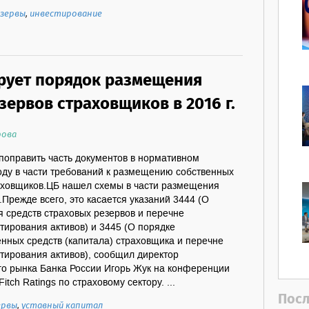
зервы
,
инвестирование
рует порядок размещения
зервов страховщиков в 2016 г.
рова
поправить часть документов в нормативном
оду в части требований к размещению собственных
раховщиков.ЦБ нашел схемы в части размещения
.Прежде всего, это касается указаний 3444 (О
 средств страховых резервов и перечне
ирования активов) и 3445 (О порядке
нных средств (капитала) страховщика и перечне
тирования активов), сообщил директор
го рынка Банка России Игорь Жук на конференции
itch Ratings по страховому сектору. ...
Посл
ервы
,
уставный капитал