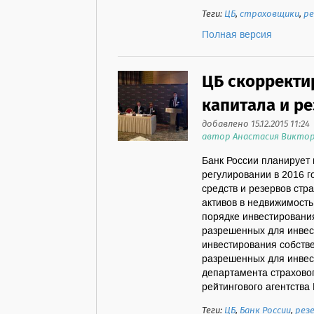
Теги:
ЦБ
,
страховщики
,
ре
Полная версия
ЦБ скорректи
капитала и ре
добавлено 15.12.2015 11:24
автор Анастасия Викто
Банк России планирует 
регулировании в 2016 г
средств и резервов ст
активов в недвижимость
порядке инвестирования
разрешенных для инвест
инвестирования собстве
разрешенных для инвес
департамента страхово
рейтингового агентства F
Теги:
ЦБ
,
Банк России
,
рез