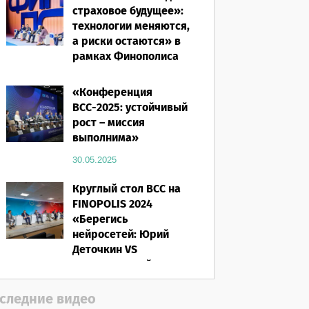
страховое будущее»:
технологии меняются,
а риски остаются» в
рамках Финополиса
2025
«Конференция
16.03.2026
ВСС-2025: устойчивый
рост – миссия
выполнима»
30.05.2025
Круглый стол ВСС на
FINOPOLIS 2024
«Берегись
нейросетей: Юрий
Деточкин VS
искусственный
интеллект»
следние видео
12.11.2024