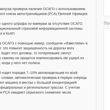
 запуска проверок наличия ОСАГО с использованием
ого союза автостраховщиков (РСА) Евгений Уфимцев.
По
ее одного штрафа по камерам за отсутствие ОСАГО,
Национальной страховой информационной системы
я в КоАП.
ов ОСАГО с помощью камер, сообщили «Известиям» в
и: это повысит защищенность на дорогах всех
 будет этот договор, то потерпевшие смогут
му самому не придется компенсировать им ущерб из
 когда у него нет полиса.
 ездят порядка 7–10% автовладельцев по всей
о словам, автоматическая проверка в первую очередь
зуют машину в местах с большой концентрацией
 федеральных и региональных трассах. С учетом
 в РСА ожидают серьезного снижения числа