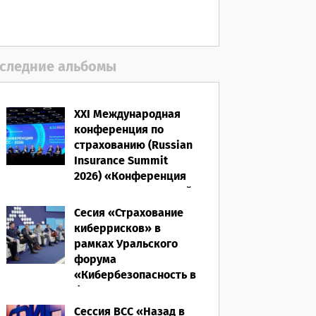
первое полугодие 2026
года
05.08.2026
следние альбомы
XXI Международная
конференция по
страхованию (Russian
Insurance Summit
2026) «Конференция
ВСС-2026: Культурный
код страхования/
Сесия «Страхование
Человеческий
киберрисков» в
фактор»
рамках Уральского
форума
28.05.2026
«Кибербезопасность в
финансах» 2026
Сессия ВСС «Назад в
16.03.2026