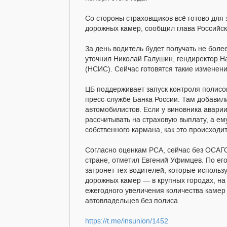
Со стороны страховщиков всё готово для
дорожных камер, сообщил глава Российск
За день водитель будет получать не бол
уточнил Николай Галушин, гендиректор 
(НСИС). Сейчас готовятся такие изменени
ЦБ поддерживает запуск контроля полис
пресс-службе Банка России. Там добавил
автомобилистов. Если у виновника аварии
рассчитывать на страховую выплату, а е
собственного кармана, как это происходит,
Согласно оценкам РСА, сейчас без ОСАГО
стране, отметил Евгений Уфимцев. По ег
затронет тех водителей, которые исполь
дорожных камер — в крупных городах, на
ежегодного увеличения количества камер
автовладельцев без полиса.
https://t.me/insunion/1452