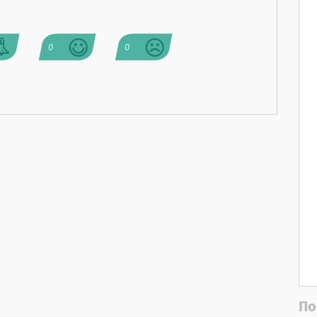
0
0
По