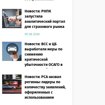
посевов защищены
полисом «от ЧС»
Новости: РНПК
запустила
05.08.2026
аналитический портал
для страхового рынка
05.08.2026
Новости: ВСС и ЦБ
выработали меры по
снижению
критической
убыточности ОСАГО в
Челябинской области
Новости: РСА назвал
05.08.2026
регионы-лидеры по
количеству заявлений,
оформленных с
использованием
европротокола за