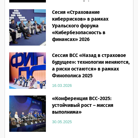
Человеческий фактор»
Сесия «Страхование
28.05.2026
киберрисков» в рамках
Уральского форума
«Кибербезопасность в
финансах» 2026
16.03.2026
Сессия ВСС «Назад в страховое
будущее»: технологии меняются,
а риски остаются» в рамках
Финополиса 2025
16.03.2026
«Конференция ВСС-2025:
устойчивый рост – миссия
выполнима»
30.05.2025