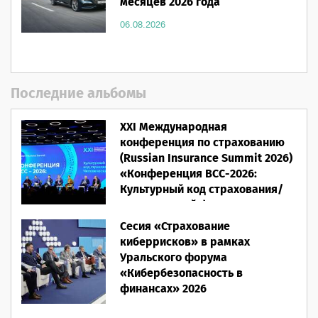
месяцев 2026 года
06.08.2026
Последние альбомы
XXI Международная
конференция по страхованию
(Russian Insurance Summit 2026)
«Конференция ВСС-2026:
Культурный код страхования/
Человеческий фактор»
Сесия «Страхование
28.05.2026
киберрисков» в рамках
Уральского форума
«Кибербезопасность в
финансах» 2026
16.03.2026