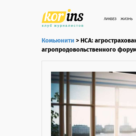
ЛИКБЕЗ
ЖИЗНЬ
Комьюнити
>
НСА: агрострахова
агропродовольственного фору