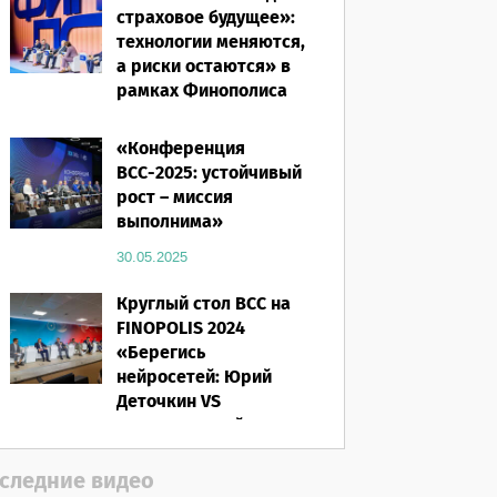
страховое будущее»:
технологии меняются,
а риски остаются» в
рамках Финополиса
2025
«Конференция
16.03.2026
ВСС-2025: устойчивый
рост – миссия
выполнима»
30.05.2025
Круглый стол ВСС на
FINOPOLIS 2024
«Берегись
нейросетей: Юрий
Деточкин VS
искусственный
интеллект»
следние видео
12.11.2024