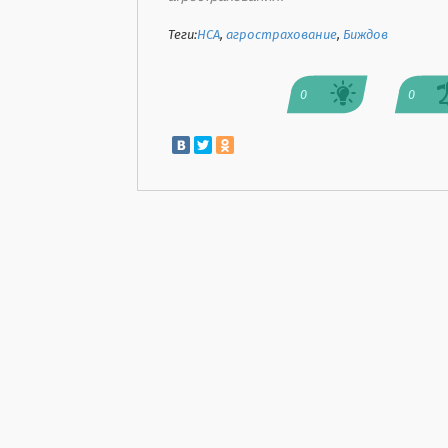
Теги:
НСА
,
агрострахование
,
Биждов
0
0