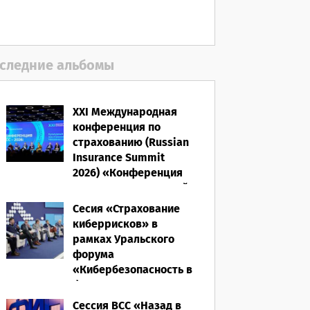
06.08.2026
следние альбомы
XXI Международная
конференция по
страхованию (Russian
Insurance Summit
2026) «Конференция
ВСС-2026: Культурный
код страхования/
Сесия «Страхование
Человеческий
киберрисков» в
фактор»
рамках Уральского
форума
28.05.2026
«Кибербезопасность в
финансах» 2026
Сессия ВСС «Назад в
16.03.2026