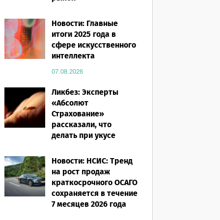
07.08.2026
Новости: Главные
итоги 2025 года в
сфере искусственного
интеллекта
07.08.2026
Ликбез: Эксперты
«Абсолют
Страхование»
рассказали, что
делать при укусе
насекомого в
путешествии
Новости: НСИС: Тренд
на рост продаж
07.08.2026
краткосрочного ОСАГО
сохраняется в течение
7 месяцев 2026 года