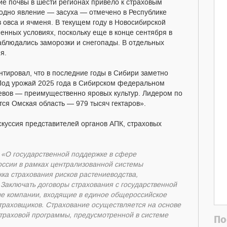
е почвы в шести регионах привело к страховым
одно явление — засуха — отмечено в Республике
 овса и ячменя. В текущем году в Новосибирской
ненных условиях, поскольку еще в конце сентября в
наблюдались заморозки и снегопады. В отдельных
я.
тировал, что в последние годы в Сибири заметно
«Под урожай 2025 года в Сибирском федеральном
осевов — преимущественно яровых культур. Лидером по
ся Омская область — 979 тысяч гектаров».
скуссия представителей органов АПК, страховых
 «О государственной поддержке в сфере
России в рамках централизованной системы
ка страхования рисков растениеводства,
 Заключать договоры страхования с государственной
ые компании, входящие в единое общероссийское
траховщиков. Страхование осуществляется на основе
страховой программы, предусмотренной в системе
По