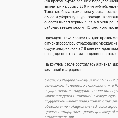
Сибирском округе осеннее переувлажнени
выплатам на сумму 286 млн рублей, еще 
Тыва, где была возмещена утрата посевов
области уборка культур проходит в ослож
области выпал первый снег, а в октябре 
районах введен режим ЧС местного уровн
Президент НСА Корней Биждов прокоммен
активизировалось страхование урожая: 
округе застраховано 2,9 млн гектаров п
площади страхования традиционно остает
На круглом столе состоялась активная ди
компаний и аграриев.
Согласно Федеральному закону N 260-Ф3
сельскохозяйственного страхования», в 
осуществляется государственная поддерж
животноводства и товарной аквакультуры.
поддержкой имеют право только страхов
объединение - Национальный союз агрос
единых стандартных правил для каждой 
агрострахования.