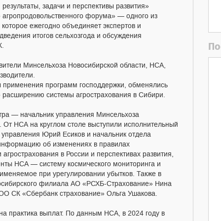
 результаты, задачи и перспективы развития»
о агропродовольственного форума» — одного из
 которое ежегодно объединяет экспертов и
дведения итогов сельхозгода и обсуждения
По
К.
авители Минсельхоза Новосибирской области, НСА,
зводители.
ты применения программ господдержки, обменялись
о расширению системы агрострахования в Сибири.
стра — начальник управления Минсельхоза
 От НСА на круглом столе выступили исполнительный
 управления Юрий Есиков и начальник отдела
информацию об изменениях в правилах
 агрострахования в России и перспективах развития,
нты НСА — систему космического мониторинга и
именяемое при урегулировании убытков. Также в
восибирского филиала АО «РСХБ-Страхование» Нина
ОО СК «Сбербанк страхование» Ольга Ушакова.
а практика выплат. По данным НСА, в 2024 году в