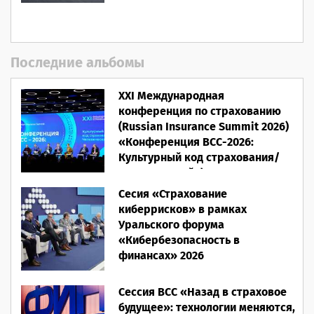
Последние альбомы
XXI Международная
конференция по страхованию
(Russian Insurance Summit 2026)
«Конференция ВСС-2026:
Культурный код страхования/
Человеческий фактор»
Сесия «Страхование
28.05.2026
киберрисков» в рамках
Уральского форума
«Кибербезопасность в
финансах» 2026
16.03.2026
Сессия ВСС «Назад в страховое
будущее»: технологии меняются,