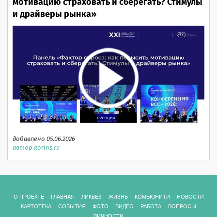
мотивацию страховать и сберегать? Стимулы
и драйверы рынка»
добавлено 05.06.2026
автор korins.ru
О ПРОЕКТЕ
ГЛАВНАЯ
ЛИКБЕЗ
ЖИЗНЬ
КОМЬЮНИТИ
НОВОСТИ
КАРТОТЕКА
СОБЫТИЯ
ФОТО
ВИДЕО
РАБОТА
ВОПРОСЫ
ЛИЧНОСТИ