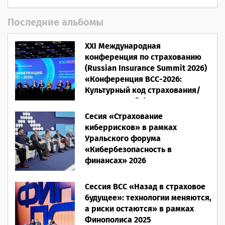
Последние альбомы
XXI Международная
конференция по страхованию
(Russian Insurance Summit 2026)
«Конференция ВСС-2026:
Культурный код страхования/
Человеческий фактор»
Сесия «Страхование
28.05.2026
киберрисков» в рамках
Уральского форума
«Кибербезопасность в
финансах» 2026
16.03.2026
Сессия ВСС «Назад в страховое
будущее»: технологии меняются,
а риски остаются» в рамках
Финополиса 2025