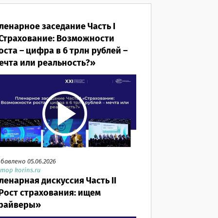
ленарное заседание Часть I
Страхование: Возможности
оста – цифра в 6 трлн рублей –
ечта или реальность?»
бавлено 05.06.2026
тор korins.ru
ленарная дискуссия Часть II
Рост страхования: ищем
райверы»