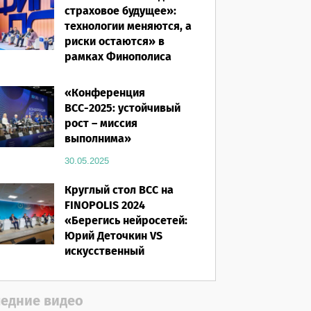
страховое будущее»:
технологии меняются, а
риски остаются» в
рамках Финополиса
2025
«Конференция
16.03.2026
ВСС-2025: устойчивый
рост – миссия
выполнима»
30.05.2025
Круглый стол ВСС на
FINOPOLIS 2024
«Берегись нейросетей:
Юрий Деточкин VS
искусственный
интеллект»
12.11.2024
едние видео