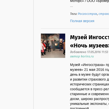
Моторс» / ООО «Брокер
...
Теги:
Росгосстрах
,
страх
Полная версия
Музей Ингосс
«Ночь музеев
добавлено 17.05.2016 11:53
автор korins.ru
Музей «Ингосстраха» п
музеев» 21 мая 2016 го
день в музее будут орг
и развитии страхового д
исторических страницах
сообщается в пресс-рел
старинные и современн
доски, широко распрост
уникальные экспонаты, 
постоянной ...