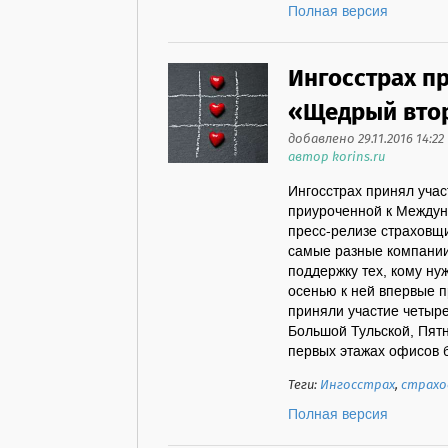
Полная версия
Ингосстрах пр
«Щедрый вто
добавлено 29.11.2016 14:22
автор korins.ru
Ингосстрах принял учас
приуроченной к Междун
пресс-релизе страховщи
самые разные компании
поддержку тех, кому ну
осенью к ней впервые 
приняли участие четыре
Большой Тульской, Пятн
первых этажах офисов б
Теги:
Ингосстрах
,
страхо
Полная версия