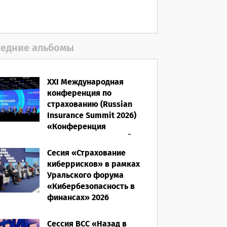
06.08.2026
едние альбомы
XXI Международная
конференция по
страхованию (Russian
Insurance Summit 2026)
«Конференция
ВСС-2026: Культурный
код страхования/
Сесия «Страхование
Человеческий фактор»
киберрисков» в рамках
Уральского форума
28.05.2026
«Кибербезопасность в
финансах» 2026
16.03.2026
Сессия ВСС «Назад в