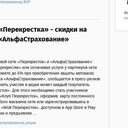
страхование
,
ВЗР
до
ав
«Перекрестка» - скидки на
 «АльфаСтрахование»
овой сети «Перекресток» и «АльфаСтрахование»:
рекрестке» или оплачивая услуги у партнеров сети
номите до 5% при приобретении защиты автокаско
 в «АльфаСтрахование», сообщается в пресс-релизе
ять участие в акции может каждый покупатель
сток». Для этого необходимо стать участником
«Клуб Перекресток», оформив карту постоянного
бого магазина сети или зарегистрировавшись в
Мой Перекресток», доступном в App Store и Play
ки и предъявляя ...
астрахование
,
акция