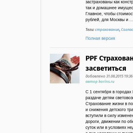
застрахованы как конст
так и домашнее имущест
Главное, чтобы стоимос
рублей, для Москвы и ...
Теги:
страхование
,
Согла
Полная версия
PPF Страхова
засветиться
добавлено 31.08.2015 19:36
автор korins.ru
С 1 сентября в городах
раздаче детям светово
Страхование жизни в п
и снижения детского тр
вступили в силу измене
дороги, движении по об
суток или в условиях н