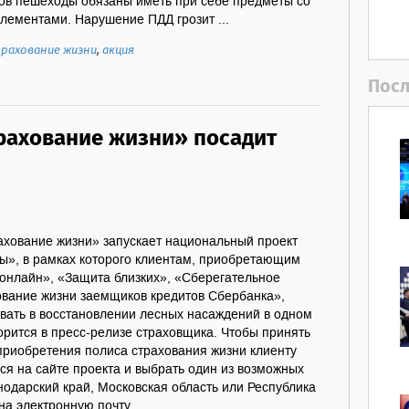
тов пешеходы обязаны иметь при себе предметы со
ементами. Нарушение ПДД грозит ...
трахование жизни
,
акция
Посл
рахование жизни» посадит
хование жизни» запускает национальный проект
ы», в рамках которого клиентам, приобретающим
 онлайн», «Защита близких», «Сберегательное
ование жизни заемщиков кредитов Сбербанка»,
овать в восстановлении лесных насаждений в одном
ворится в пресс-релизе страховщика. Чтобы принять
 приобретения полиса страхования жизни клиенту
ся на сайте проекта и выбрать один из возможных
нодарский край, Московская область или Республика
на электронную почту ...