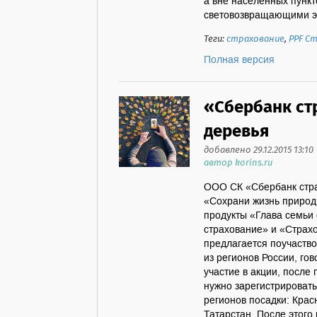
а вне населенных пунк
световозвращающими эл
Теги:
страхование
,
PPF С
Полная версия
«Сбербанк ст
деревья
добавлено 29.12.2015 13:10
автор korins.ru
ООО СК «Сбербанк стра
«Сохрани жизнь природ
продукты «Глава семьи
страхование» и «Страх
предлагается поучаств
из регионов России, го
участие в акции, после
нужно зарегистрировать
регионов посадки: Крас
Татарстан. После этого 