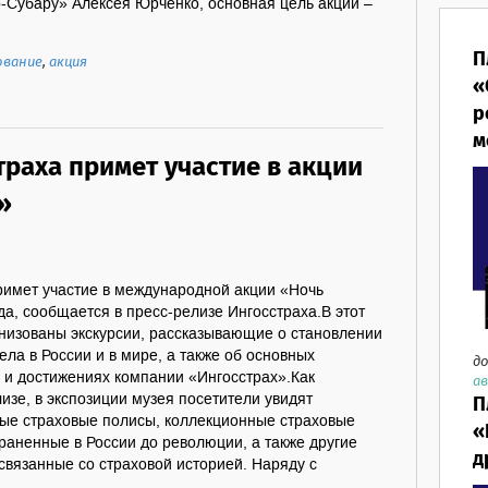
-Субару» Алексея Юрченко, основная цель акции –
П
ование
,
акция
«
р
м
траха примет участие в акции
»
римет участие в международной акции «Ночь
да, сообщается в пресс-релизе Ингосстраха.В этот
анизованы экскурсии, рассказывающие о становлении
ела в России и в мире, а также об основных
до
 и достижениях компании «Ингосстрах».Как
ав
изе, в экспозиции музея посетители увидят
П
ые страховые полисы, коллекционные страховые
«
раненные в России до революции, а также другие
д
связанные со страховой историей. Наряду с