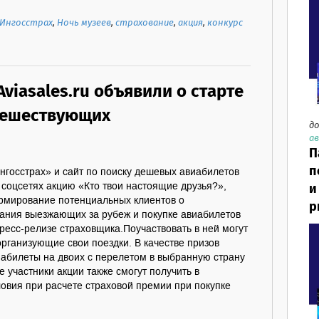
Ингосстрах
,
Ночь музеев
,
страхование
,
акция
,
конкурс
Aviasales.ru объявили о старте
тешествующих
до
ав
П
п
нгосстрах» и сайт по поиску дешевых авиабилетов
и
в соцсетях акцию «Кто твои настоящие друзья?»,
мирование потенциальных клиентов о
р
ания выезжающих за рубеж и покупке авиабилетов
ресс-релизе страховщика.Поучаствовать в ней могут
рганизующие свои поездки. В качестве призов
иабилеты на двоих с перелетом в выбранную страну
е участники акции также смогут получить в
овия при расчете страховой премии при покупке