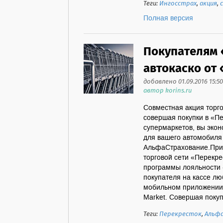
Теги:
Ингосстрах
,
акция
,
Полная версия
Покупателям 
автокаско от
добавлено 01.09.2016 15:50
автор korins.ru
Совместная акция торг
совершая покупки в «Пе
супермаркетов, вы эко
для вашего автомобиля
АльфаСтрахование.Прин
торговой сети «Перекре
программы лояльности 
покупателя на кассе лю
мобильном приложении «
Market. Совершая покуп
Теги:
Перекресток
,
Альф