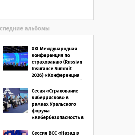
06.08.2026
следние альбомы
XXI Международная
конференция по
страхованию (Russian
Insurance Summit
2026) «Конференция
ВСС-2026: Культурный
код страхования/
Сесия «Страхование
Человеческий
киберрисков» в
фактор»
рамках Уральского
форума
28.05.2026
«Кибербезопасность в
финансах» 2026
Сессия ВСС «Назад в
16.03.2026