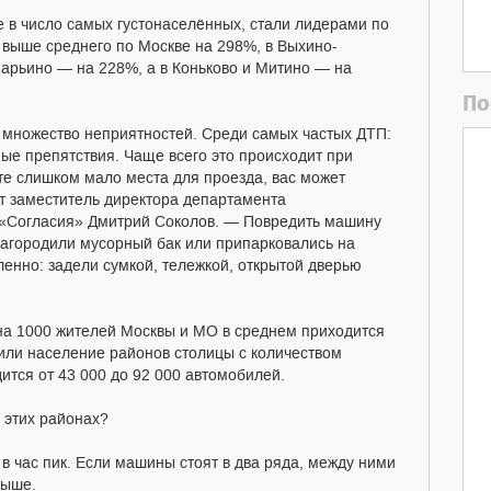
 в число самых густонаселённых, стали лидерами по
 выше среднего по Москве на 298%, в Выхино-
арьино — на 228%, а в Коньково и Митино — на
По
 множество неприятностей. Среди самых частых ДТП:
ые препятствия. Чаще всего это происходит при
те слишком мало места для проезда, вас может
ет заместитель директора департамента
 «Согласия» Дмитрий Соколов. — Повредить машину
 загородили мусорный бак или припарковались на
енно: задели сумкой, тележкой, открытой дверью
на 1000 жителей Москвы и МО в среднем приходится
или население районов столицы с количеством
ится от 43 000 до 92 000 автомобилей.
в этих районах?
 в час пик. Если машины стоят в два ряда, между ними
выше.