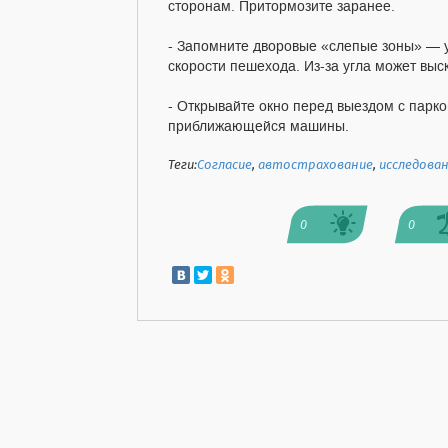
сторонам. Притормозите заранее.
- Запомните дворовые «слепые зоны» — уг
скорости пешехода. Из-за угла может вы
- Открывайте окно перед выездом с парко
приближающейся машины.
Теги:
Согласие
,
автострахование
,
исследова
0
0