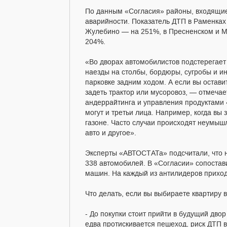
По данным «Согласия» районы, входящие
аварийности. Показатель ДТП в Раменках
Жулебино — на 251%, в Пресненском и М
204%.
«Во дворах автомобилистов подстерегает
наезды на столбы, бордюры, сугробы и ин
парковке задним ходом. А если вы остави
задеть трактор или мусоровоз, — отмеча
андеррайтинга и управления продуктами
могут и третьи лица. Например, когда вы
газоне. Часто случаи происходят неумышл
авто и другое».
Эксперты «АВТОСТАТа» подсчитали, что 
338 автомобилей. В «Согласии» сопостав
машин. На каждый из антилидеров приход
Что делать, если вы выбираете квартиру 
- До покупки стоит прийти в будущий двор
едва протискивается пешеход, риск ДТП 