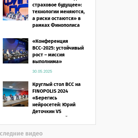
страховое будущее»:
технологии меняются,
а риски остаются» в
рамках Финополиса
2025
«Конференция
16.03.2026
ВСС-2025: устойчивый
рост – миссия
выполнима»
30.05.2025
Круглый стол ВСС на
FINOPOLIS 2024
«Берегись
нейросетей: Юрий
Деточкин VS
искусственный
интеллект»
следние видео
12.11.2024