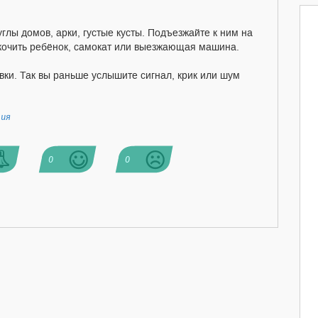
лы домов, арки, густые кусты. Подъезжайте к ним на
скочить ребёнок, самокат или выезжающая машина.
вки. Так вы раньше услышите сигнал, крик или шум
ния
0
0