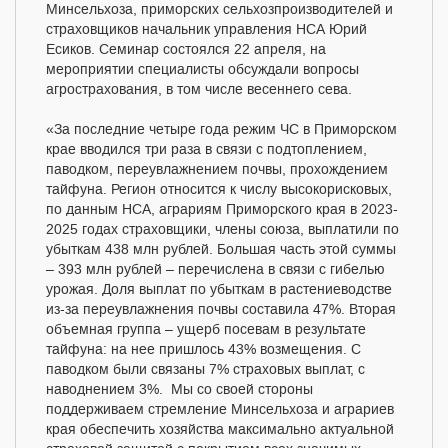
Минсельхоза, приморских сельхозпроизводителей и
страховщиков начальник управления НСА Юрий
Есиков. Семинар состоялся 22 апреля, на
мероприятии специалисты обсуждали вопросы
агрострахования, в том числе весеннего сева.
«За последние четыре года режим ЧС в Приморском
крае вводился три раза в связи с подтоплением,
паводком, переувлажнением почвы, прохождением
тайфуна. Регион относится к числу высокорисковых,
по данным НСА, аграриям Приморского края в 2023-
2025 годах страховщики, члены союза, выплатили по
убыткам 438 млн рублей. Большая часть этой суммы
– 393 млн рублей – перечислена в связи с гибелью
урожая. Доля выплат по убыткам в растениеводстве
из-за переувлажнения почвы составила 47%. Вторая
объемная группа – ущерб посевам в результате
тайфуна: на нее пришлось 43% возмещения. С
паводком были связаны 7% страховых выплат, с
наводнением 3%. Мы со своей стороны
поддерживаем стремление Минсельхоза и аграриев
края обеспечить хозяйства максимально актуальной