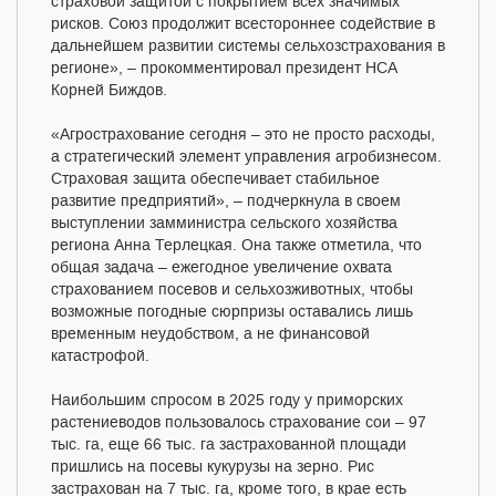
страховой защитой с покрытием всех значимых
рисков. Союз продолжит всестороннее содействие в
дальнейшем развитии системы сельхозстрахования в
регионе», – прокомментировал президент НСА
Корней Биждов.
«Агрострахование сегодня – это не просто расходы,
а стратегический элемент управления агробизнесом.
Страховая защита обеспечивает стабильное
развитие предприятий», – подчеркнула в своем
выступлении замминистра сельского хозяйства
региона Анна Терлецкая. Она также отметила, что
общая задача – ежегодное увеличение охвата
страхованием посевов и сельхозживотных, чтобы
возможные погодные сюрпризы оставались лишь
временным неудобством, а не финансовой
катастрофой.
Наибольшим спросом в 2025 году у приморских
растениеводов пользовалось страхование сои – 97
тыс. га, еще 66 тыс. га застрахованной площади
пришлись на посевы кукурузы на зерно. Рис
застрахован на 7 тыс. га, кроме того, в крае есть