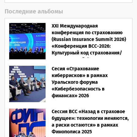
Последние альбомы
XXI Международная
конференция по страхованию
(Russian Insurance Summit 2026)
«Конференция ВСС-2026:
Культурный код страхования/
Человеческий фактор»
Сесия «Страхование
28.05.2026
киберрисков» в рамках
Уральского форума
«Кибербезопасность в
финансах» 2026
16.03.2026
Сессия ВСС «Назад в страховое
будущее»: технологии меняются,
а риски остаются» в рамках
Финополиса 2025