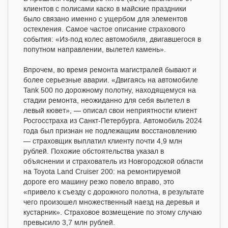
клиентов с полисами каско в майские праздники
было связано именно с ущербом для элементов
остекления. Самое частое описание страхового
события: «Из-под колес автомобиля, двигавшегося в
попутном направлении, вылетел камень».
Впрочем, во время ремонта магистралей бывают и
более серьезные аварии. «Двигаясь на автомобиле
Tank 500 по дорожному полотну, находящемуся на
стадии ремонта, неожиданно для себя вылетел в
левый кювет», — описал свои неприятности клиент
Росгосстраха из Санкт-Петербурга. Автомобиль 2024
года был признан не подлежащим восстановлению
— страховщик выплатил клиенту почти 4,9 млн
рублей. Похожие обстоятельства указал в
объяснении и страхователь из Новгородской области
на Toyota Land Cruiser 200: на ремонтируемой
дороге его машину резко повело вправо, это
«привело к съезду с дорожного полотна, в результате
чего произошел множественный наезд на деревья и
кустарник». Страховое возмещение по этому случаю
превысило 3,7 млн рублей.