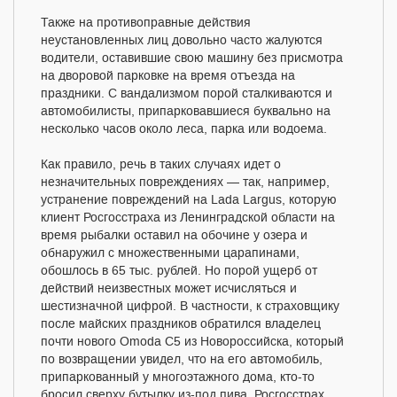
Также на противоправные действия
неустановленных лиц довольно часто жалуются
водители, оставившие свою машину без присмотра
на дворовой парковке на время отъезда на
праздники. С вандализмом порой сталкиваются и
автомобилисты, припарковавшиеся буквально на
несколько часов около леса, парка или водоема.
Как правило, речь в таких случаях идет о
незначительных повреждениях — так, например,
устранение повреждений на Lada Largus, которую
клиент Росгосстраха из Ленинградской области на
время рыбалки оставил на обочине у озера и
обнаружил с множественными царапинами,
обошлось в 65 тыс. рублей. Но порой ущерб от
действий неизвестных может исчисляться и
шестизначной цифрой. В частности, к страховщику
после майских праздников обратился владелец
почти нового Omoda C5 из Новороссийска, который
по возвращении увидел, что на его автомобиль,
припаркованный у многоэтажного дома, кто-то
бросил сверху бутылку из-под пива. Росгосстрах