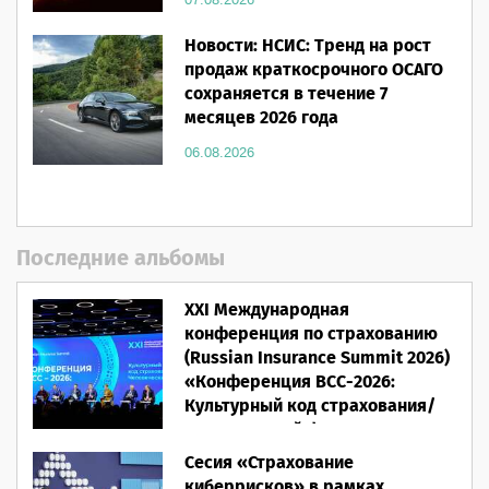
07.08.2026
Новости: НСИС: Тренд на рост
продаж краткосрочного ОСАГО
сохраняется в течение 7
месяцев 2026 года
06.08.2026
Последние альбомы
XXI Международная
конференция по страхованию
(Russian Insurance Summit 2026)
«Конференция ВСС-2026:
Культурный код страхования/
Человеческий фактор»
Сесия «Страхование
28.05.2026
киберрисков» в рамках