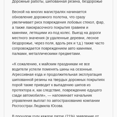
Дорожные работы, шипованная резина, бездорожье
Весной на многих магистралях начинается
обновление дорожного полотна, что сразу
увеличивает риск повреждения лобовых стекол, фар,
а также лакокрасочного покрытия гравием и
камнями, летящими из-под колес. Выезд на дороги
местного значения (в удаленные деревни, лесное
бездорожье, через поля, вдоль рек и т.д.) также часто
сопровождается повреждением авто камнями,
палками, металлическими предметами.
«К сожалению, к майским праздникам не все
водители успели поменять шины на сезонные.
Агрессивная езда и продолжительная эксплуатация
шипованной резины на твердых дорожных покрытиях
порой также приводит к выпадению шипов из
протектора и, как следствие, повреждению едущего
сзади автомобиля», — напоминает начальник
управления выплат по автострахованию компании
Росгосстрах Людмила Юсова.
В прошлом году каждое пятое (21%) заявление от