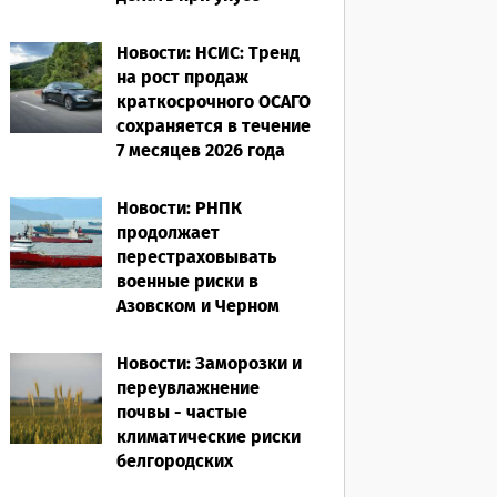
насекомого в
путешествии
Новости: НСИС: Тренд
на рост продаж
07.08.2026
краткосрочного ОСАГО
сохраняется в течение
7 месяцев 2026 года
06.08.2026
Новости: РНПК
продолжает
перестраховывать
военные риски в
Азовском и Черном
морях
Новости: Заморозки и
06.08.2026
переувлажнение
почвы - частые
климатические риски
белгородских
аграриев