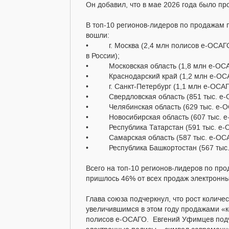
Он добавил, что в мае 2026 года было пр
В топ-10 регионов-лидеров по продажам 
вошли:
• г. Москва (2,4 млн полисов е-ОСАГО
в России);
• Московская область (1,8 млн е-ОСАГ
• Краснодарский край (1,2 млн е-ОСА
• г. Санкт-Петербург (1,1 млн е-ОСАГ
• Свердловская область (851 тыс. е-О
• Челябинская область (629 тыс. е-ОС
• Новосибирская область (607 тыс. е-
• Республика Татарстан (591 тыс. е-О
• Самарская область (587 тыс. е-ОСА
• Республика Башкортостан (567 тыс. 
Всего на топ-10 регионов-лидеров по пр
пришлось 46% от всех продаж электронны
Глава союза подчеркнул, что рост колич
увеличившимся в этом году продажами «к
полисов е-ОСАГО. Евгений Уфимцев подче