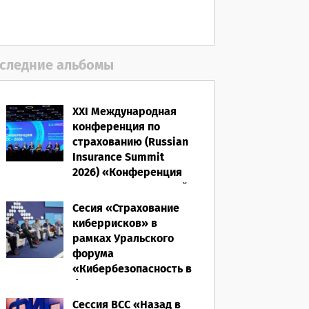
06.08.2026
следние альбомы
XXI Международная
конференция по
страхованию (Russian
Insurance Summit
2026) «Конференция
ВСС-2026: Культурный
код страхования/
Сесия «Страхование
Человеческий
киберрисков» в
фактор»
рамках Уральского
форума
28.05.2026
«Кибербезопасность в
финансах» 2026
Сессия ВСС «Назад в
16.03.2026