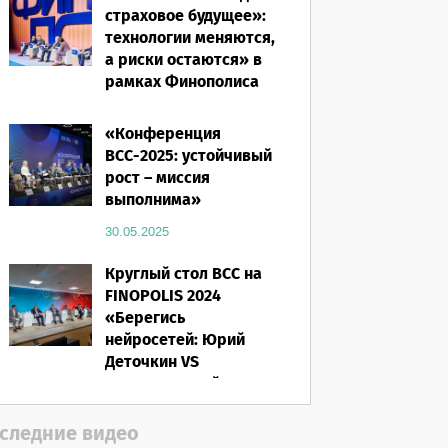
страховое будущее»:
технологии меняются,
а риски остаются» в
рамках Финополиса
2025
«Конференция
16.03.2026
ВСС-2025: устойчивый
рост – миссия
выполнима»
30.05.2025
Круглый стол ВСС на
FINOPOLIS 2024
«Берегись
нейросетей: Юрий
Деточкин VS
искусственный
интеллект»
следние видео
12.11.2024