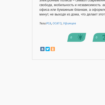
электронные полисы – символ современно
свобода, мобильность и независимость: 
офиса или бумажным бланкам, а оформле
минут, не выходя из дома, что делает эт
Теги:
РСА
,
ОСАГО
,
Уфимцев
0
0