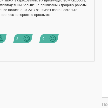
й эпохи в страховании. Их преимущество – скорость,
автовладельцы больше не привязаны к графику работы
ние полиса е-ОСАГО занимает всего несколько
от процесс невероятно простым».
3
0
По