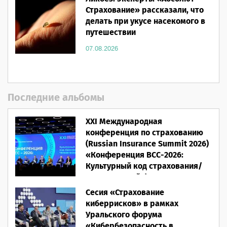
Страхование» рассказали, что
делать при укусе насекомого в
путешествии
07.08.2026
Последние альбомы
XXI Международная
конференция по страхованию
(Russian Insurance Summit 2026)
«Конференция ВСС-2026:
Культурный код страхования/
Человеческий фактор»
Сесия «Страхование
28.05.2026
киберрисков» в рамках
Уральского форума
«Кибербезопасность в