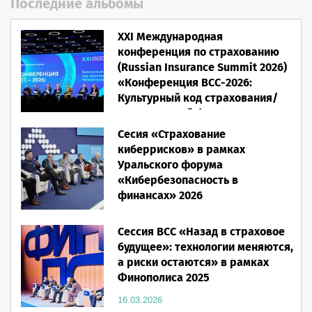
Последние альбомы
XXI Международная
конференция по страхованию
(Russian Insurance Summit 2026)
«Конференция ВСС-2026:
Культурный код страхования/
Человеческий фактор»
Сесия «Страхование
28.05.2026
киберрисков» в рамках
Уральского форума
«Кибербезопасность в
финансах» 2026
16.03.2026
Сессия ВСС «Назад в страховое
будущее»: технологии меняются,
а риски остаются» в рамках
Финополиса 2025
16.03.2026