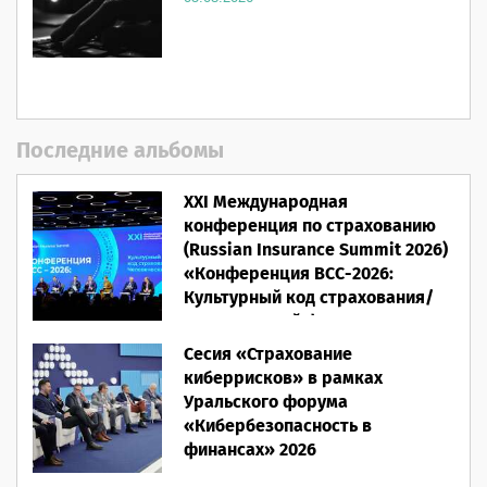
Последние альбомы
XXI Международная
конференция по страхованию
(Russian Insurance Summit 2026)
«Конференция ВСС-2026:
Культурный код страхования/
Человеческий фактор»
Сесия «Страхование
28.05.2026
киберрисков» в рамках
Уральского форума
«Кибербезопасность в
финансах» 2026
16.03.2026