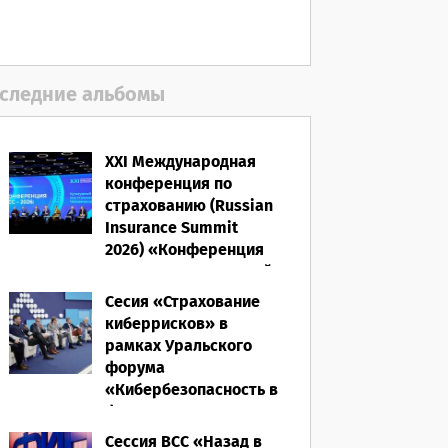
полисом «от ЧС»
05.08.2026
следние альбомы
XXI Международная
конференция по
страхованию (Russian
Insurance Summit
2026) «Конференция
ВСС-2026: Культурный
код страхования/
Сесия «Страхование
Человеческий
киберрисков» в
фактор»
рамках Уральского
форума
28.05.2026
«Кибербезопасность в
финансах» 2026
Сессия ВСС «Назад в
16.03.2026