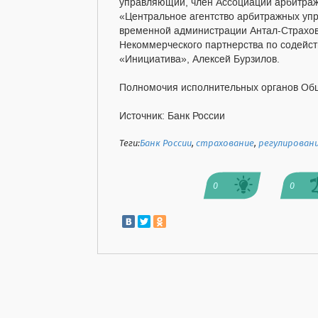
управляющий, член Ассоциации арбитра
«Центральное агентство арбитражных уп
временной администрации Антал-Страхо
Некоммерческого партнерства по содейс
«Инициатива», Алексей Бурзилов.
Полномочия исполнительных органов Общ
Источник: Банк России
Теги:
Банк России
,
страхование
,
регулирован
0
0