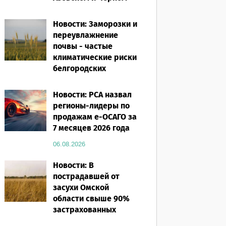
морях
Новости: Заморозки и
06.08.2026
переувлажнение
почвы - частые
климатические риски
белгородских
аграриев
Новости: РСА назвал
06.08.2026
регионы-лидеры по
продажам е-ОСАГО за
7 месяцев 2026 года
06.08.2026
Новости: В
пострадавшей от
засухи Омской
области свыше 90%
застрахованных
посевов защищены