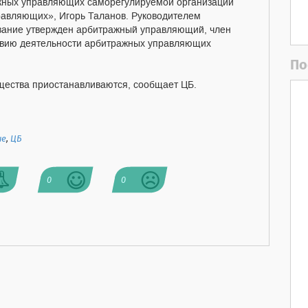
жных управляющих саморегулируемой организации
равляющих», Игорь Таланов. Руководителем
вание утвержден арбитражный управляющий, член
твию деятельности арбитражных управляющих
По
ества приостанавливаются, сообщает ЦБ.
ие
,
ЦБ
0
0