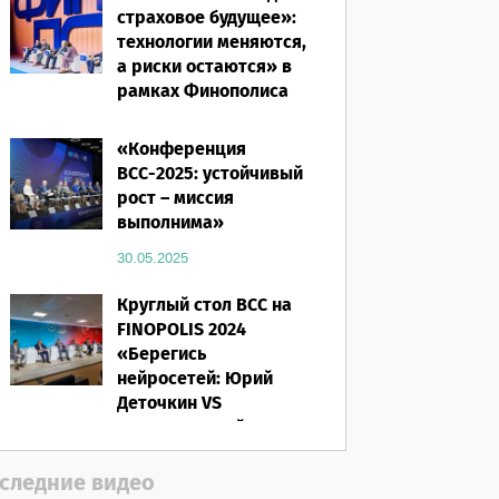
страховое будущее»:
технологии меняются,
а риски остаются» в
рамках Финополиса
2025
«Конференция
16.03.2026
ВСС-2025: устойчивый
рост – миссия
выполнима»
30.05.2025
Круглый стол ВСС на
FINOPOLIS 2024
«Берегись
нейросетей: Юрий
Деточкин VS
искусственный
интеллект»
следние видео
12.11.2024