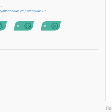
ь»
гулирование
,
страхование
,
ЦБ
0
0
По