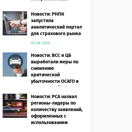
посевов защищены
полисом «от ЧС»
Новости: РНПК
запустила
05.08.2026
аналитический портал
для страхового рынка
05.08.2026
Новости: ВСС и ЦБ
выработали меры по
снижению
критической
убыточности ОСАГО в
Челябинской области
Новости: РСА назвал
05.08.2026
регионы-лидеры по
количеству заявлений,
оформленных с
использованием
европротокола за