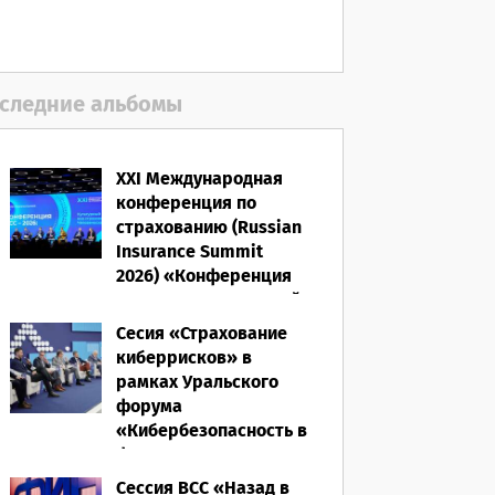
первое полугодие 2026
года
05.08.2026
следние альбомы
XXI Международная
конференция по
страхованию (Russian
Insurance Summit
2026) «Конференция
ВСС-2026: Культурный
код страхования/
Сесия «Страхование
Человеческий
киберрисков» в
фактор»
рамках Уральского
форума
28.05.2026
«Кибербезопасность в
финансах» 2026
Сессия ВСС «Назад в
16.03.2026