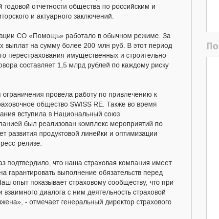
 годовой отчетности общества по российским и
торского и актуарного заключений.
рации СО «Помощь» работало в обычном режиме. За
По
х выплат на сумму более 200 млн руб. В этот период
го перестрахования имущественных и строительно-
овора составляет 1,5 млрд рублей по каждому риску
 ограничения провела работу по привлечению к
раховочное общество SWISS RE. Также во время
ания вступила в Национальный союз
мпанией был реализован комплекс мероприятий по
т развития продуктовой линейки и оптимизации
в пресс-релизе.
з подтвердило, что наша страховая компания имеет
на гарантировать выполнение обязательств перед
Наш опыт показывает страховому сообществу, что при
и взаимного диалога с ним деятельность страховой
ена», - отмечает генеральный директор страхового