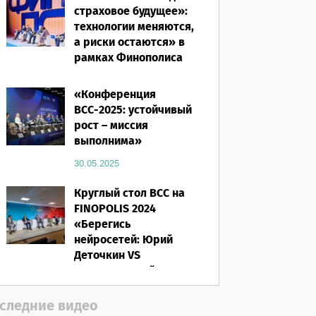
страховое будущее»:
технологии меняются,
а риски остаются» в
рамках Финополиса
2025
«Конференция
16.03.2026
ВСС-2025: устойчивый
рост – миссия
выполнима»
30.05.2025
Круглый стол ВСС на
FINOPOLIS 2024
«Берегись
нейросетей: Юрий
Деточкин VS
искусственный
интеллект»
следние видео
12.11.2024