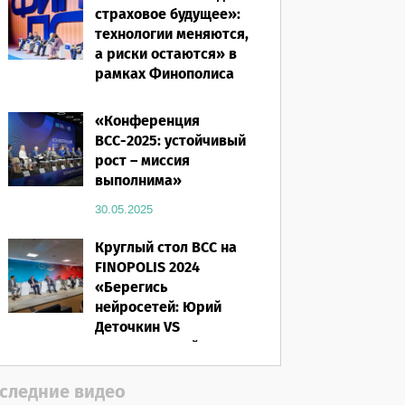
страховое будущее»:
технологии меняются,
а риски остаются» в
рамках Финополиса
2025
«Конференция
16.03.2026
ВСС-2025: устойчивый
рост – миссия
выполнима»
30.05.2025
Круглый стол ВСС на
FINOPOLIS 2024
«Берегись
нейросетей: Юрий
Деточкин VS
искусственный
интеллект»
следние видео
12.11.2024