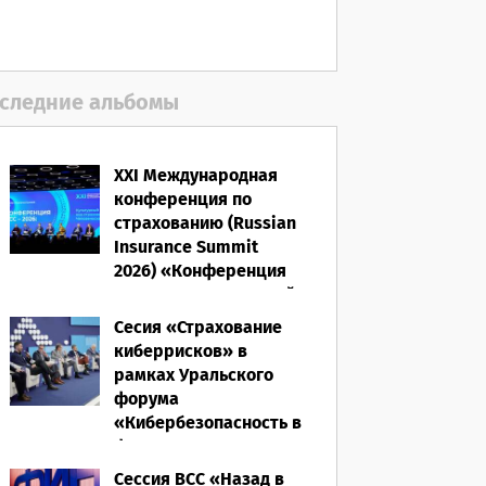
06.08.2026
следние альбомы
XXI Международная
конференция по
страхованию (Russian
Insurance Summit
2026) «Конференция
ВСС-2026: Культурный
код страхования/
Сесия «Страхование
Человеческий
киберрисков» в
фактор»
рамках Уральского
форума
28.05.2026
«Кибербезопасность в
финансах» 2026
Сессия ВСС «Назад в
16.03.2026