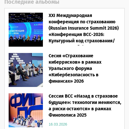
Последние альбомы
XXI Международная
конференция по страхованию
(Russian Insurance Summit 2026)
«Конференция ВСС-2026:
Культурный код страхования/
Человеческий фактор»
Сесия «Страхование
28.05.2026
киберрисков» в рамках
Уральского форума
«Кибербезопасность в
финансах» 2026
16.03.2026
Сессия ВСС «Назад в страховое
будущее»: технологии меняются,
а риски остаются» в рамках
Финополиса 2025
16.03.2026