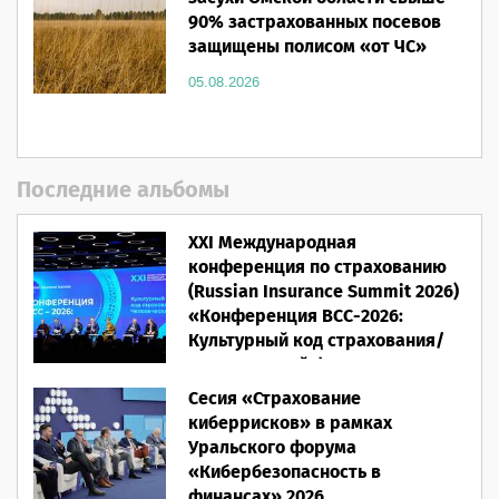
90% застрахованных посевов
защищены полисом «от ЧС»
05.08.2026
Последние альбомы
XXI Международная
конференция по страхованию
(Russian Insurance Summit 2026)
«Конференция ВСС-2026:
Культурный код страхования/
Человеческий фактор»
Сесия «Страхование
28.05.2026
киберрисков» в рамках
Уральского форума
«Кибербезопасность в
финансах» 2026