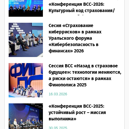
«Конференция ВСС-2026:
Культурный код страхования/
Человеческий фактор»
Сесия «Страхование
28.05.2026
киберрисков» в рамках
Уральского форума
«Кибербезопасность в
финансах» 2026
16.03.2026
Сессия ВСС «Назад в страховое
будущее»: технологии меняются,
а риски остаются» в рамках
Финополиса 2025
16.03.2026
«Конференция ВСС-2025:
устойчивый рост – миссия
выполнима»
30.05.2025