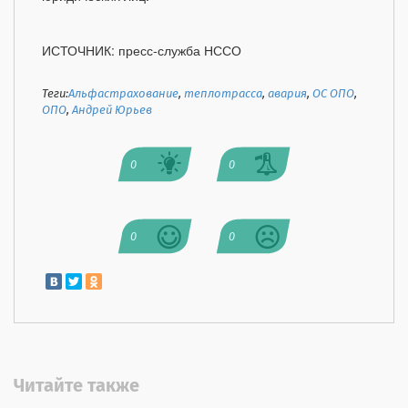
ИСТОЧНИК: пресс-служба НССО
Теги:
Альфастрахование
,
теплотрасса
,
авария
,
ОС ОПО
,
ОПО
,
Андрей Юрьев
0
0
0
0
Читайте также