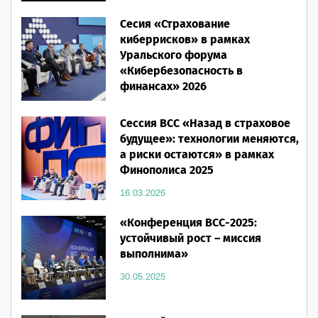
Человеческий фактор»
Сесия «Страхование
28.05.2026
киберрисков» в рамках
Уральского форума
«Кибербезопасность в
финансах» 2026
16.03.2026
Сессия ВСС «Назад в страховое
будущее»: технологии меняются,
а риски остаются» в рамках
Финополиса 2025
16.03.2026
«Конференция ВСС-2025:
устойчивый рост – миссия
выполнима»
30.05.2025