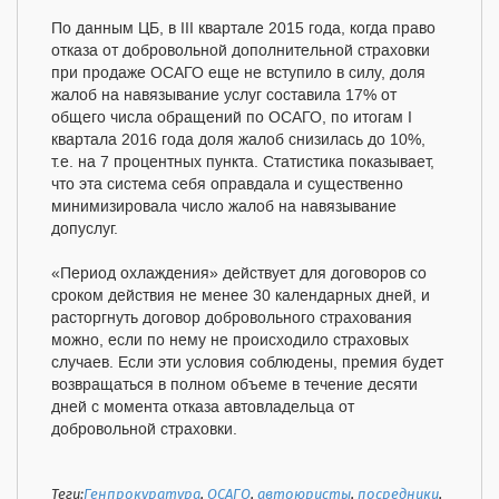
По данным ЦБ, в III квартале 2015 года, когда право
отказа от добровольной дополнительной страховки
при продаже ОСАГО еще не вступило в силу, доля
жалоб на навязывание услуг составила 17% от
общего числа обращений по ОСАГО, по итогам I
квартала 2016 года доля жалоб снизилась до 10%,
т.е. на 7 процентных пункта. Статистика показывает,
что эта система себя оправдала и существенно
минимизировала число жалоб на навязывание
допуслуг.
«Период охлаждения» действует для договоров со
сроком действия не менее 30 календарных дней, и
расторгнуть договор добровольного страхования
можно, если по нему не происходило страховых
случаев. Если эти условия соблюдены, премия будет
возвращаться в полном объеме в течение десяти
дней с момента отказа автовладельца от
добровольной страховки.
Теги:
Генпрокуратура
,
ОСАГО
,
автоюристы
,
посредники
,