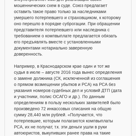
мошеннических схем в суде. Союз предлагает
оставить такое право только за наследниками
умершего потерпевшего и страховщиком, к которому
оно перешло в порядке суброгации. При обращении
представителя потерпевшего или наследника с
требованием о компвыплате предлагается обязать
его предъявлять вместе с установленными
документами нотариально заверенную
доверенность.
Например, в Краснодарском крае один и тот же
судья в июле – августе 2016 года вынес определения
о замене должника (СК, исключенной из соглашения
о прямом возмещении убытков и РСА) на РСА без
указания номеров судебных дел и условий ДТП (дата
и участники, полис ОСАГО и др.). По данным
определениям в пользу нескольких заявителей было
произведено 72 инкассовых списания на общую
сумму 28,440 млн рублей. «Получается, что
потерпевшие, которым полагаются компвыплаты
РСА, их не получат, т.к. эти деньги ушли в руки
автоюристов, выкупивших ранее права на такие