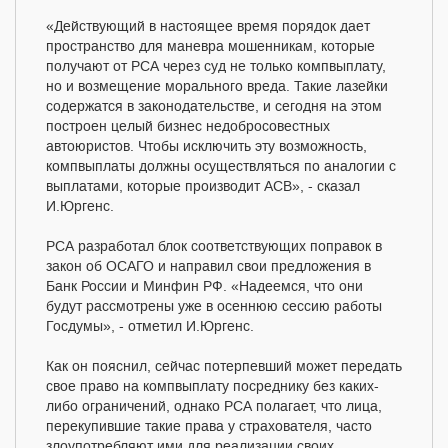
«Действующий в настоящее время порядок дает
пространство для маневра мошенникам, которые
получают от РСА через суд не только компвыплату,
но и возмещение морального вреда. Такие лазейки
содержатся в законодательстве, и сегодня на этом
построен целый бизнес недобросовестных
автоюристов. Чтобы исключить эту возможность,
компвыплаты должны осуществляться по аналогии с
выплатами, которые производит АСВ», - сказал
И.Юргенс.
РСА разработал блок соответствующих поправок в
закон об ОСАГО и направил свои предложения в
Банк России и Минфин РФ. «Надеемся, что они
будут рассмотрены уже в осеннюю сессию работы
Госдумы», - отметил И.Юргенс.
Как он пояснил, сейчас потерпевший может передать
свое право на компвыплату посреднику без каких-
либо ограничений, однако РСА полагает, что лица,
перекупившие такие права у страхователя, часто
злоупотребляют ими для реализации своих