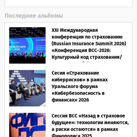
Последние альбомы
XXI Международная
конференция по страхованию
(Russian Insurance Summit 2026)
«Конференция ВСС-2026:
Культурный код страхования/
Человеческий фактор»
Сесия «Страхование
28.05.2026
киберрисков» в рамках
Уральского форума
«Кибербезопасность в
финансах» 2026
16.03.2026
Сессия ВСС «Назад в страховое
будущее»: технологии меняются,
а риски остаются» в рамках
Финополиса 2025