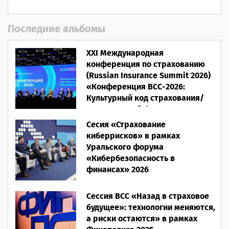
Последние альбомы
XXI Международная
конференция по страхованию
(Russian Insurance Summit 2026)
«Конференция ВСС-2026:
Культурный код страхования/
Человеческий фактор»
Сесия «Страхование
28.05.2026
киберрисков» в рамках
Уральского форума
«Кибербезопасность в
финансах» 2026
16.03.2026
Сессия ВСС «Назад в страховое
будущее»: технологии меняются,
а риски остаются» в рамках