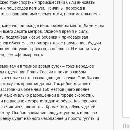
рожно-транспортных происшествий были виноваты
ьких пешеходов погибли. Причины: переход в
етовозвращающими элементами, невнимательность.
 конечно, переход в неположенном месте. Даже когда
 всего десять метров. Экономя время и силы,
ь, подтягивая к себе ребенка и приговаривая
енок обязательно повторит такое нарушение, будучи
ются поступки взрослых, а не слова. И изменить эту
ее, чем сформировать.
ентами в темное время суток – тоже нередкое
ом отделении Почты России и почти в любом
ить веселые световозвращающие значки. Они бывают
отому так нравятся детям. Так ребенок станет
расстоянии более чем 150 метров (чего вполне
а максимально разрешенной в городе скорости).
и на внешней стороне задника обуви. Как правило,
ветящиеся элементы. Кроме того, обувь у детей
сезону. Особое внимание следует уделить подошве:
енку будет намного безопаснее и просто гулять, и
По