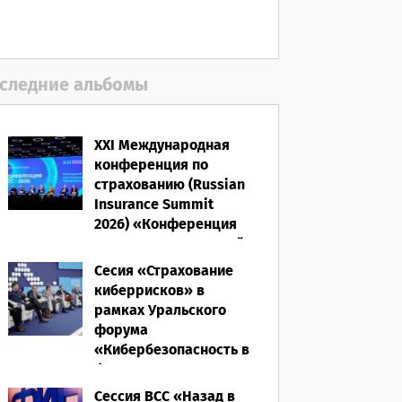
06.08.2026
следние альбомы
XXI Международная
конференция по
страхованию (Russian
Insurance Summit
2026) «Конференция
ВСС-2026: Культурный
код страхования/
Сесия «Страхование
Человеческий
киберрисков» в
фактор»
рамках Уральского
форума
28.05.2026
«Кибербезопасность в
финансах» 2026
Сессия ВСС «Назад в
16.03.2026