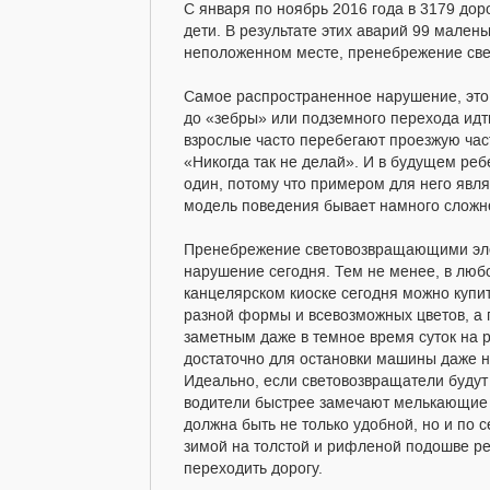
С января по ноябрь 2016 года в 3179 до
дети. В результате этих аварий 99 мален
неположенном месте, пренебрежение св
Самое распространенное нарушение, это,
до «зебры» или подземного перехода идти
взрослые часто перебегают проезжую част
«Никогда так не делай». И в будущем реб
один, потому что примером для него явля
модель поведения бывает намного сложн
Пренебрежение световозвращающими элем
нарушение сегодня. Тем не менее, в люб
канцелярском киоске сегодня можно куп
разной формы и всевозможных цветов, а п
заметным даже в темное время суток на 
достаточно для остановки машины даже н
Идеально, если световозвращатели будут 
водители быстрее замечают мелькающие с
должна быть не только удобной, но и по 
зимой на толстой и рифленой подошве реб
переходить дорогу.