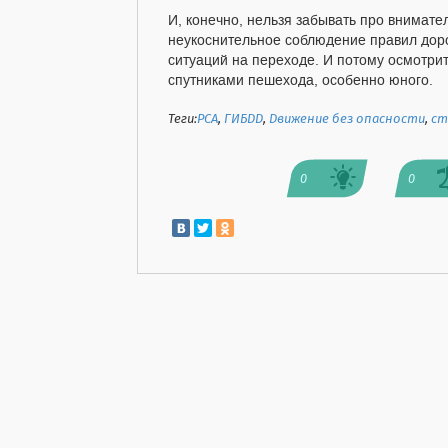
И, конечно, нельзя забывать про внимате
неукоснительное соблюдение правил доро
ситуаций на переходе. И потому осмотри
спутниками пешехода, особенно юного.
Теги:
РСА
,
ГИБДД
,
Движение без опасности
,
ст
0
0