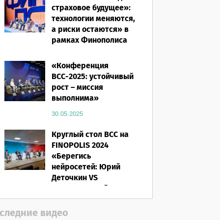
страховое будущее»:
технологии меняются,
а риски остаются» в
рамках Финополиса
2025
«Конференция
16.03.2026
ВСС-2025: устойчивый
рост – миссия
выполнима»
30.05.2025
Круглый стол ВСС на
FINOPOLIS 2024
«Берегись
нейросетей: Юрий
Деточкин VS
искусственный
интеллект»
следние видео
12.11.2024