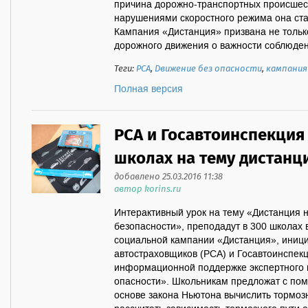
причина дорожно-транспортных происшеств
нарушениями скоростного режима она ста
Кампания «Дистанция» призвана не толь
дорожного движения о важности соблюдени
Теги:
РСА
,
Движение без опасности
,
кампания
Полная версия
РСА и Госавтоинспекция
школах на тему дистанц
добавлено 25.03.2016 11:38
автор korins.ru
Интерактивный урок на тему «Дистанция н
безопасности», преподадут в 300 школах 
социальной кампании «Дистанция», иниц
автостраховщиков (РСА) и Госавтоинспек
информационной поддержке экспертного 
опасности». Школьникам предложат с по
основе закона Ньютона вычислить тормозн