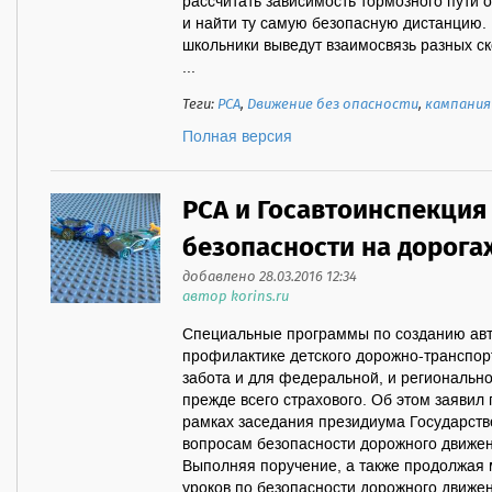
рассчитать зависимость тормозного пути 
и найти ту самую безопасную дистанцию. 
школьники выведут взаимосвязь разных с
...
Теги:
РСА
,
Движение без опасности
,
кампания
Полная версия
РСА и Госавтоинспекция
безопасности на дорогах
добавлено 28.03.2016 12:34
автор korins.ru
Специальные программы по созданию авто
профилактике детского дорожно-транспор
забота и для федеральной, и региональной
прежде всего страхового. Об этом заявил
рамках заседания президиума Государств
вопросам безопасности дорожного движен
Выполняя поручение, а также продолжая
уроков по безопасности дорожного движен