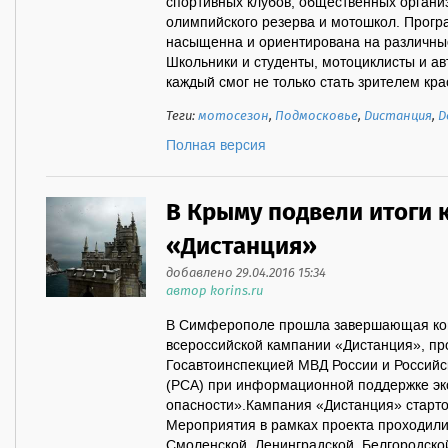
спортивных клубов, общественных орга
олимпийского резерва и мотошкол. Прогр
насыщенна и ориентирована на различные
Школьники и студенты, мотоциклисты и ав
каждый смог не только стать зрителем крас
Теги:
мотосезон
,
Подмосковье
,
Дистанция
,
Д
Полная версия
В Крыму подвели итоги 
«Дистанция»
добавлено 29.04.2016 15:34
автор korins.ru
В Симферополе прошла завершающая ко
всероссийской кампании «Дистанция», пр
Госавтоинспекцией МВД России и Россий
(РСА) при информационной поддержке эк
опасности».Кампания «Дистанция» стартов
Мероприятия в рамках проекта проходили 
Смоленской, Ленинградской, Белгородской