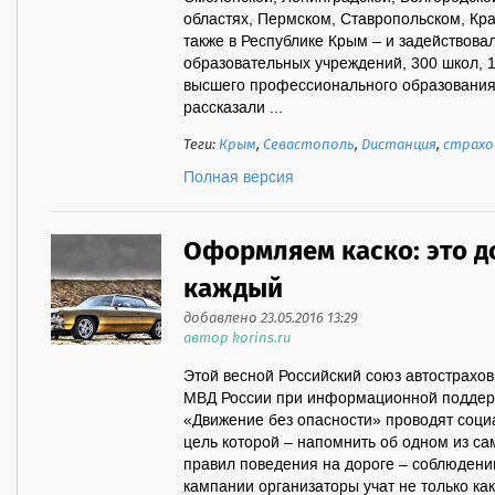
областях, Пермском, Ставропольском, Кра
также в Республике Крым – и задействов
образовательных учреждений, 300 школ, 
высшего профессионального образования
рассказали ...
Теги:
Крым
,
Севастополь
,
Дистанция
,
страхо
Полная версия
Оформляем каско: это д
каждый
добавлено 23.05.2016 13:29
автор korins.ru
Этой весной Российский союз автострахо
МВД России при информационной поддерж
«Движение без опасности» проводят соц
цель которой – напомнить об одном из са
правил поведения на дороге – соблюдени
кампании организаторы учат не только как