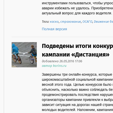
инструментами пользоваться, чтобы упрост
аварии избежать не удалось. Приобретен
актуальный вопрос для каждого водителя. 
Теги:
каско
,
страхование
,
ОСАГО
,
Движение б
Полная версия
Подведены итоги конку
кампании «Дистанция»
добавлено 26.05.2016 17:06
автор korins.ru
Завершены три онлайн-конкурса, которые
широкомасштабной социальной кампании
весной этого года. Целью конкурсов было
объяснить, насколько важно соблюдать бе
продемонстрировать последствия нарушен
организаторы кампании привлекли к выбра
зависит ситуация на дорогах нашей страны
молодых водителей. Напомним, кампания