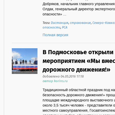
Добряков, начальник главного управлени
Олдак, генеральный директор экспертног
опасности» ...
Теги:
Дистанция
,
страхование
,
Северо-Кавка
опасности
,
РСА
Полная версия
В Подмосковье открыли
мероприятием «Мы вмес
дорожного движения!»
добавлено 04.05.2016 17:18
автор korins.ru
Традиционный областной праздник под н
безопасность дорожного движения!» проше
площадке международного выставочного ц
около 3,5 тысяч человек - представители 
местного самоуправления, Госавтоинспекц