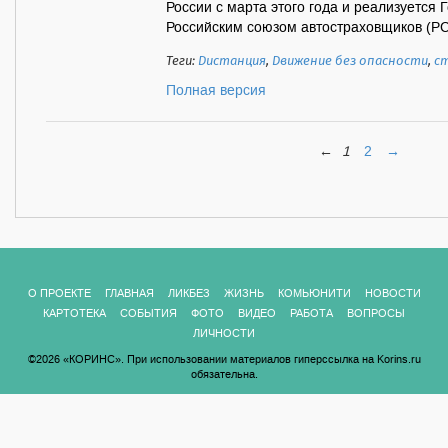
России с марта этого года и реализуется
Российским союзом автостраховщиков (РСА
Теги:
Дистанция
,
Движение без опасности
,
с
Полная версия
←
1
2
→
О ПРОЕКТЕ
ГЛАВНАЯ
ЛИКБЕЗ
ЖИЗНЬ
КОМЬЮНИТИ
НОВОСТИ
КАРТОТЕКА
СОБЫТИЯ
ФОТО
ВИДЕО
РАБОТА
ВОПРОСЫ
ЛИЧНОСТИ
©2026 «КОРИНС». При использовании материалов гиперссылка на Korins.ru
обязательна.