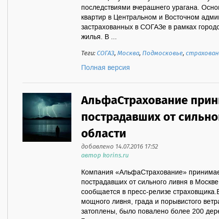
последствиями вчерашнего урагана. Основ
квартир в Центральном и Восточном адми
застрахованных в СОГАЗе в рамках город
жилья. В ...
Теги:
СОГАЗ
,
Москва
,
Подмосковье
,
страхован
Полная версия
АльфаСтрахование прин
пострадавших от сильно
области
добавлено 14.07.2016 17:52
автор korins.ru
Компания «АльфаСтрахование» принимает
пострадавших от сильного ливня в Москве
сообщается в пресс-релизе страховщика.В
мощного ливня, града и порывистого ветр
затоплены, было повалено более 200 дер