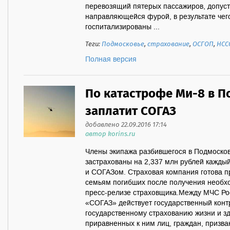
перевозящий пятерых пассажиров, допуст
направляющейся фурой, в результате чег
госпитализированы ...
Теги:
Подмосковье
,
страхование
,
ОСГОП
,
НСС
Полная версия
По катастрофе Ми-8 в П
заплатит СОГАЗ
добавлено 22.09.2016 17:14
автор korins.ru
Члены экипажа разбившегося в Подмосков
застрахованы на 2,337 млн рублей кажды
и СОГАЗом. Страховая компания готова п
семьям погибших после получения необх
пресс-релизе страховщика.Между МЧС Рос
«СОГАЗ» действует государственный конт
государственному страхованию жизни и з
приравненных к ним лиц, граждан, призв