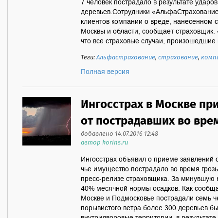
7 человек пострадало в результате ударо
деревьев.Сотрудники «АльфаСтрахование
клиентов компании о вреде, нанесенном 
Москвы и области, сообщает страховщик.
что все страховые случаи, произошедшие в
Теги:
Альфастрахование
,
страхование
,
комп
Полная версия
Ингосстрах в Москве пр
от пострадавших во вре
добавлено 14.07.2016 12:48
автор korins.ru
Ингосстрах объявил о приеме заявлений 
чье имущество пострадало во время грозы
пресс-релизе страховщика. За минувшую 
40% месячной нормы осадков. Как сообща
Москве и Подмосковье пострадали семь че
порывистого ветра более 300 деревьев б