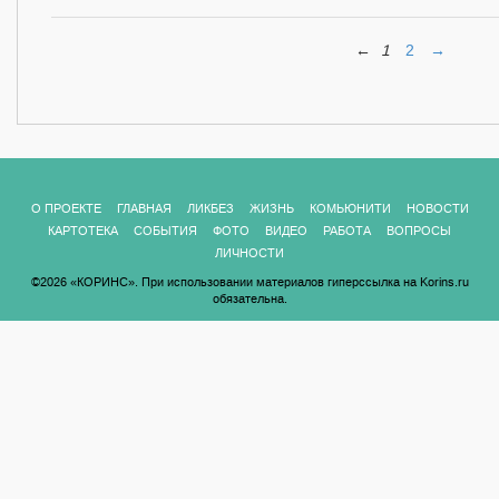
←
1
2
→
О ПРОЕКТЕ
ГЛАВНАЯ
ЛИКБЕЗ
ЖИЗНЬ
КОМЬЮНИТИ
НОВОСТИ
КАРТОТЕКА
СОБЫТИЯ
ФОТО
ВИДЕО
РАБОТА
ВОПРОСЫ
ЛИЧНОСТИ
©2026 «КОРИНС». При использовании материалов гиперссылка на Korins.ru
обязательна.