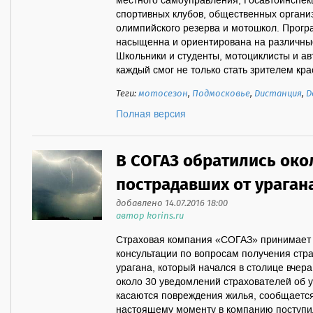
местного самоуправления, Госавтоинспекц
спортивных клубов, общественных орга
олимпийского резерва и мотошкол. Прогр
насыщенна и ориентирована на различные
Школьники и студенты, мотоциклисты и ав
каждый смог не только стать зрителем крас
Теги:
мотосезон
,
Подмосковье
,
Дистанция
,
Д
Полная версия
В СОГАЗ обратились око
пострадавших от ураган
добавлено 14.07.2016 18:00
автор korins.ru
Страховая компания «СОГАЗ» принимает
консультации по вопросам получения стр
урагана, который начался в столице вчер
около 30 уведомлений страхователей об 
касаются повреждения жилья, сообщается
настоящему моменту в компанию поступил