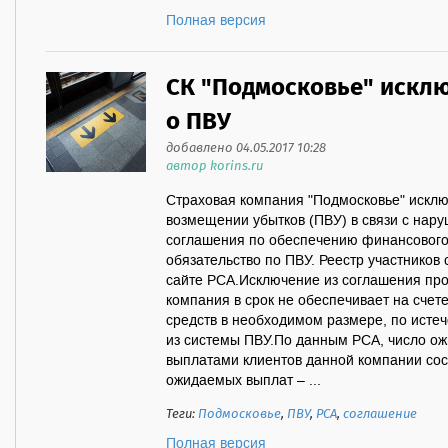
Полная версия
СК "Подмосковье" исклю
о ПВУ
добавлено 04.05.2017 10:28
автор korins.ru
Страховая компания "Подмосковье" искл
возмещении убытков (ПВУ) в связи с нар
соглашения по обеспечению финансового
обязательство по ПВУ. Реестр участников
сайте РСА.Исключение из соглашения про
компания в срок не обеспечивает на сче
средств в необходимом размере, по истеч
из системы ПВУ.По данным РСА, число о
выплатами клиентов данной компании сос
ожидаемых выплат – ...
Теги:
Подмосковье
,
ПВУ
,
РСА
,
соглашение
Полная версия