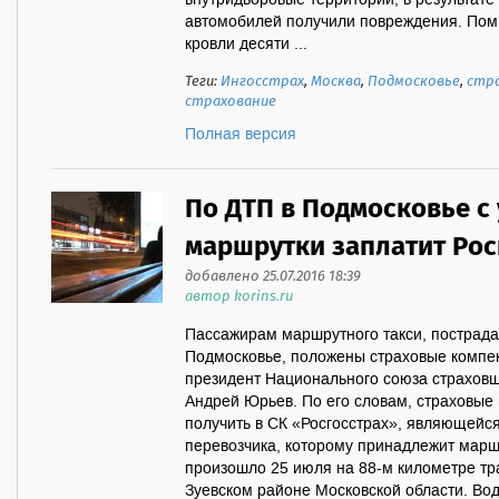
внутридворовые территории, в результате 
автомобилей получили повреждения. Пом
кровли десяти ...
Теги:
Ингосстрах
,
Москва
,
Подмосковье
,
стр
страхование
Полная версия
По ДТП в Подмосковье с
маршрутки заплатит Рос
добавлено 25.07.2016 18:39
автор korins.ru
Пассажирам маршрутного такси, пострада
Подмосковье, положены страховые компе
президент Национального союза страховщ
Андрей Юрьев. По его словам, страховые
получить в СК «Росгосстрах», являющейс
перевозчика, которому принадлежит мар
произошло 25 июля на 88-м километре тр
Зуевском районе Московской области. Вод