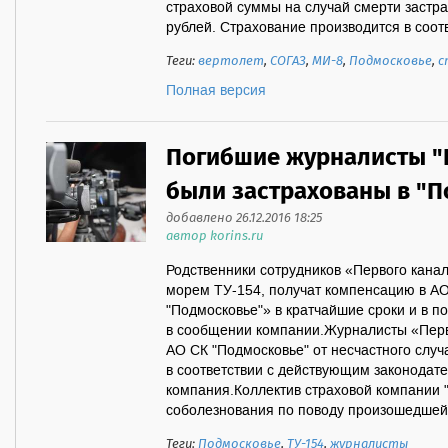
страховой суммы на случай смерти застра
рублей. Страхование производится в соотве
Теги:
вертолет
,
СОГАЗ
,
МИ-8
,
Подмосковье
,
с
Полная версия
Погибшие журналисты "
были застрахованы в "П
добавлено 26.12.2016 18:25
автор korins.ru
Родственники сотрудников «Первого кана
морем ТУ-154, получат компенсацию в А
"Подмосковье"» в кратчайшие сроки и в п
в сообщении компании.Журналисты «Перв
АО СК "Подмосковье" от несчастного случ
в соответствии с действующим законодате
компания.Коллектив страховой компании 
соболезнования по поводу произошедшей 
Теги:
Подмосковье
,
ТУ-154
,
журналисты