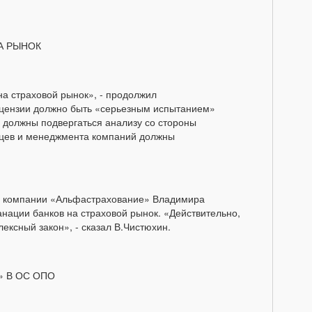
А РЫНОК
на страховой рынок», - продолжил
ицензии должно быть «серьезным испытанием»
 должны подвергаться анализу со стороны
льцев и менеджмента компаний должны
ы компании «Альфастрахование» Владимира
анации банков на страховой рынок. «Действительно,
ексный закон», - сказал В.Чистюхин.
» В ОС ОПО