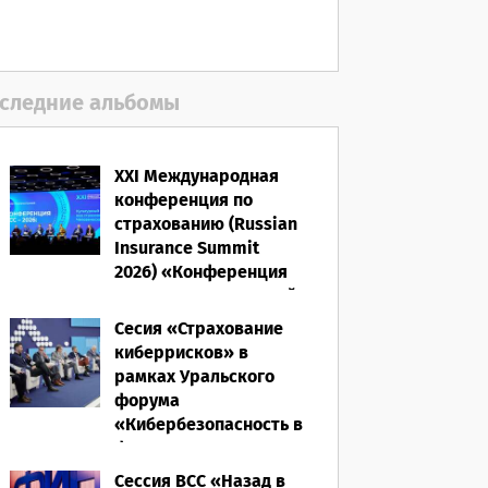
06.08.2026
следние альбомы
XXI Международная
конференция по
страхованию (Russian
Insurance Summit
2026) «Конференция
ВСС-2026: Культурный
код страхования/
Сесия «Страхование
Человеческий
киберрисков» в
фактор»
рамках Уральского
форума
28.05.2026
«Кибербезопасность в
финансах» 2026
Сессия ВСС «Назад в
16.03.2026