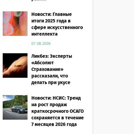
07.08.2026
Новости: Главные
итоги 2025 года в
сфере искусственного
интеллекта
07.08.2026
Ликбез: Эксперты
«Абсолют
Страхование»
рассказали, что
делать при укусе
насекомого в
путешествии
Новости: НСИС: Тренд
на рост продаж
07.08.2026
краткосрочного ОСАГО
сохраняется в течение
7 месяцев 2026 года