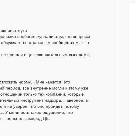
нию института
Чистюхин сообщил журналистам, что вопросы
о обсуждает со страховым сообществом. «По
ы не пришли еще к окончательным выводам»,
отложить норму. «Мне кажется, это
й период, все внутренне могли к этому уже
в отношении только тех компаний, которые
нительный инструмент надзора. Наверное, в
о я не уверен, что оно пройдет, потому
а. У меня есть такое ощущение, что
, - пояснил зампред ЦБ.