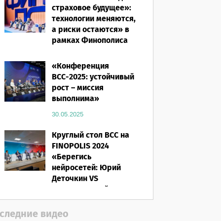
страховое будущее»:
технологии меняются,
а риски остаются» в
рамках Финополиса
2025
«Конференция
16.03.2026
ВСС-2025: устойчивый
рост – миссия
выполнима»
30.05.2025
Круглый стол ВСС на
FINOPOLIS 2024
«Берегись
нейросетей: Юрий
Деточкин VS
искусственный
интеллект»
следние видео
12.11.2024