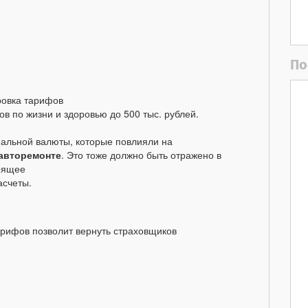
По
ровка тарифов
в по жизни и здоровью до 500 тыс. рублей.
нальной валюты, которые повлияли на
авторемонте
. Это тоже должно быть отражено в
тоящее
асчеты.
арифов позволит вернуть страховщиков