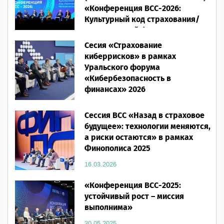
«Конференция ВСС-2026:
Культурный код страхования/
Человеческий фактор»
Сесия «Страхование
28.05.2026
киберрисков» в рамках
Уральского форума
«Кибербезопасность в
финансах» 2026
16.03.2026
Сессия ВСС «Назад в страховое
будущее»: технологии меняются,
а риски остаются» в рамках
Финополиса 2025
16.03.2026
«Конференция ВСС-2025:
устойчивый рост – миссия
выполнима»
30.05.2025