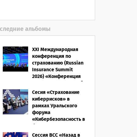
полисом «от ЧС»
05.08.2026
следние альбомы
XXI Международная
конференция по
страхованию (Russian
Insurance Summit
2026) «Конференция
ВСС-2026: Культурный
код страхования/
Сесия «Страхование
Человеческий
киберрисков» в
фактор»
рамках Уральского
форума
28.05.2026
«Кибербезопасность в
финансах» 2026
Сессия ВСС «Назад в
16.03.2026