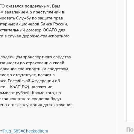
ГО оказался поддельным, Вам
им заявлением о преступлении в
ровать Службу по защите прав
тарных акционеров Банка России,
йствительный договор ОСАГО для
ти в случае дорожно-транспортного
ладельцем транспортного средства
занности по страхованию своей
правление транспортным средством,
домо отсутствует, влечет в
декса Российской Федерации об
лее – КоАП РФ) наложение
ьмисот рублей. Кроме того, на
с транспортного средства будут
на его эксплуатация до заключения
По
t&ch=Plug_585#CheckedItem