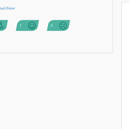
ый банк
1
0