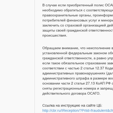
В случае если приобретенный полис ОСА
необходимо обратиться с соответствующ
правоохранительные органы, проинформи
потребителей финансовых услуг и минори
заключить со страховой организацией де
защиты своей гражданской ответственнос
происшествия.
Обращаем внимание, что неисполнение в
установленной федеральным законом обя
гражданской ответственности, а равно у
если такое обязательное страхование заве
соответствии с частью 2 статьи 12.37 Ко
административных правонарушениях (да
административного штрафа в размере вос
основании части 2 статьи 27.13 КоАП РФ 
сняты регистрационные номера и запреще
действительного договора ОСАГО.
Ссылка на инструкцию на сайте ЦБ:
http://cbr.ru/IReception/?Prtid=fraudulen