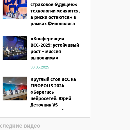
страховое будущее»:
технологии меняются,
а риски остаются» в
рамках Финополиса
2025
«Конференция
16.03.2026
ВСС-2025: устойчивый
рост – миссия
выполнима»
30.05.2025
Круглый стол ВСС на
FINOPOLIS 2024
«Берегись
нейросетей: Юрий
Деточкин VS
искусственный
интеллект»
следние видео
12.11.2024