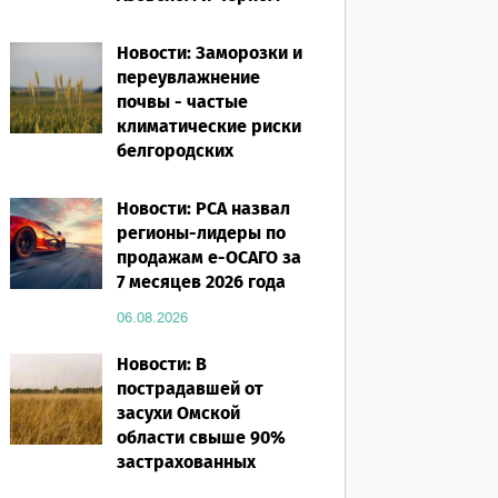
морях
Новости: Заморозки и
06.08.2026
переувлажнение
почвы - частые
климатические риски
белгородских
аграриев
Новости: РСА назвал
06.08.2026
регионы-лидеры по
продажам е-ОСАГО за
7 месяцев 2026 года
06.08.2026
Новости: В
пострадавшей от
засухи Омской
области свыше 90%
застрахованных
посевов защищены