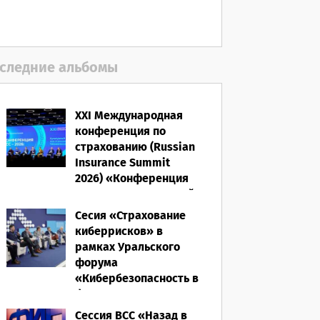
следние альбомы
XXI Международная
конференция по
страхованию (Russian
Insurance Summit
2026) «Конференция
ВСС-2026: Культурный
код страхования/
Сесия «Страхование
Человеческий
киберрисков» в
фактор»
рамках Уральского
форума
28.05.2026
«Кибербезопасность в
финансах» 2026
Сессия ВСС «Назад в
16.03.2026