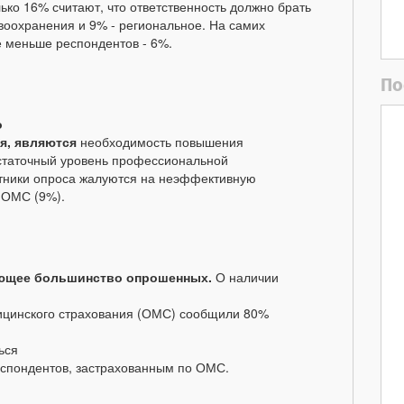
лько 16%
считают, что ответственность должно брать
оохранения и 9% - региональное. На самих
е меньше респондентов - 6%.
По
о
ия, являются
необходимость повышения
остаточный уровень профессиональной
астники опроса жалуются на неэффективную
 ОМС (9%).
яющее большинство опрошенных.
О наличии
ицинского страхования (ОМС) сообщили 80%
ься
еспондентов, застрахованным по ОМС.