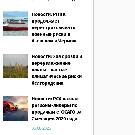
06.08.2026
Новости: РНПК
продолжает
перестраховывать
военные риски в
Азовском и Черном
морях
Новости: Заморозки и
06.08.2026
переувлажнение
почвы - частые
климатические риски
белгородских
аграриев
Новости: РСА назвал
06.08.2026
регионы-лидеры по
продажам е-ОСАГО за
7 месяцев 2026 года
06.08.2026