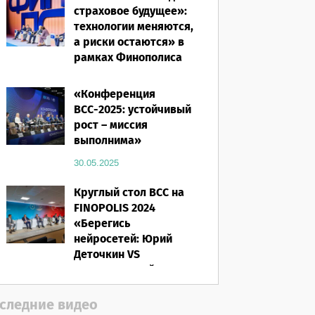
страховое будущее»:
технологии меняются,
а риски остаются» в
рамках Финополиса
2025
«Конференция
16.03.2026
ВСС-2025: устойчивый
рост – миссия
выполнима»
30.05.2025
Круглый стол ВСС на
FINOPOLIS 2024
«Берегись
нейросетей: Юрий
Деточкин VS
искусственный
интеллект»
следние видео
12.11.2024