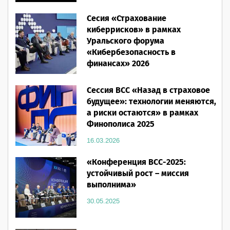
Человеческий фактор»
Сесия «Страхование
28.05.2026
киберрисков» в рамках
Уральского форума
«Кибербезопасность в
финансах» 2026
16.03.2026
Сессия ВСС «Назад в страховое
будущее»: технологии меняются,
а риски остаются» в рамках
Финополиса 2025
16.03.2026
«Конференция ВСС-2025:
устойчивый рост – миссия
выполнима»
30.05.2025