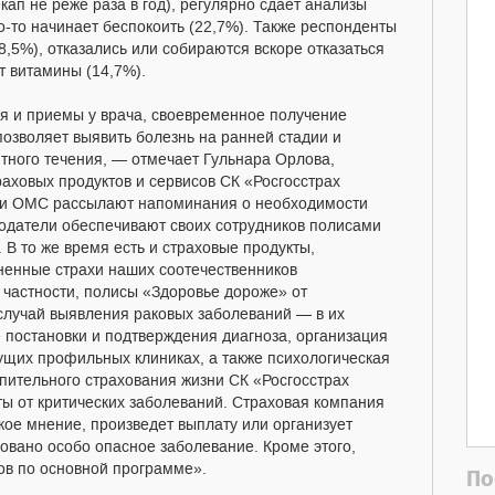
ап не реже раза в год), регулярно сдает анализы
то-то начинает беспокоить (22,7%). Также респонденты
8,5%), отказались или собираются вскоре отказаться
т витамины (14,7%).
я и приемы у врача, своевременное получение
позволяет выявить болезнь на ранней стадии и
ятного течения, — отмечает Гульнара Орлова,
аховых продуктов и сервисов СК «Росгосстрах
ки ОМС рассылают напоминания о необходимости
одатели обеспечивают своих сотрудников полисами
В то же время есть и страховые продукты,
ненные страхи наших соотечественников
 частности, полисы «Здоровье дороже» от
случай выявления раковых заболеваний — в их
 постановки и подтверждения диагноза, организация
щих профильных клиниках, а также психологическая
ительного страхования жизни СК «Росгосстрах
ты от критических заболеваний. Страховая компания
кое мнение, произведет выплату или организует
ровано особо опасное заболевание. Кроме этого,
сов по основной программе».
По