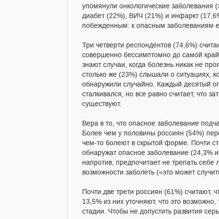
упомянули онкологические заболевания (э
диабет (22%), ВИЧ (21%) и инфаркт (17,6
побежденным: к опасным заболеваниям е
Три четверти респондентов (74,6%) счита
совершенно бессимптомно до самой крайн
знают случаи, когда болезнь никак не пр
столько же (23%) слышали о ситуациях, к
обнаружили случайно. Каждый десятый о
сталкивался, но все равно считает, что 
существуют.
Вера в то, что опасное заболевание подч
Более чем у половины россиян (54%) пери
чем-то болеют в скрытой форме. Почти ст
обнаружат опасное заболевание (24,3% из
напротив, предпочитает не трепать себе
возможности заболеть («это может случит
Почти две трети россиян (61%) считают, 
13,5% из них уточняют, что это возможно
стадии. Чтобы не допустить развития сер