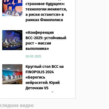
страховое будущее»:
технологии меняются,
а риски остаются» в
рамках Финополиса
2025
«Конференция
16.03.2026
ВСС-2025: устойчивый
рост – миссия
выполнима»
30.05.2025
Круглый стол ВСС на
FINOPOLIS 2024
«Берегись
нейросетей: Юрий
Деточкин VS
искусственный
интеллект»
следние видео
12.11.2024