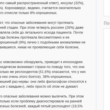
то самый распространенный ответ), инсульт (32%),
%). Коронавирус, видимо, считается окончательно
го отнесли только 9% опрошенных.
По
ют, что опасные заболевания могут протекать
ей стадии. При этом четверть россиян (26%) даже
оявляла себя до летального исхода пациента. Почти
огда болезнь протекала бессимптомно и ее
прошенный (9%) лично с подобными аномалиями не
затаившиеся, никак не проявляющие себя болезни,
ас невозможно обнаружить, приводит к ипохондрии.
одически возникают страхи по поводу того, что они
олько же респондентов (51,6%) опасаются, что у них
 них очень этого боятся). 38% опрошенных,
 лишний раз нервы: они либо философски относятся к
ься с каждым»), либо просто об этом не думают.
что опасные заболевания можно вылечить. При этом
, только если проблему диагностировали на ранней
ьезных болезней, каждый пятый респондент (19,5%