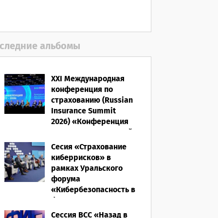
06.08.2026
следние альбомы
XXI Международная
конференция по
страхованию (Russian
Insurance Summit
2026) «Конференция
ВСС-2026: Культурный
код страхования/
Сесия «Страхование
Человеческий
киберрисков» в
фактор»
рамках Уральского
форума
28.05.2026
«Кибербезопасность в
финансах» 2026
Сессия ВСС «Назад в
16.03.2026