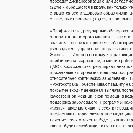
проходит диспансеризацию или делает чек
(22%) и обращается к врачу, как только ч
стараются вести здоровый образ жизни (1
от вредных привычек (13,6%) и принимаю
«Профилактика, регулярные обследовани
авторитетного второго мнения — все это 
значительно снижает риск ее неблагопри
руководитель управления по развитию стр
Жизнь». — Именно поэтому и страховщи
пройти диспансеризацию, и многие работ
ДМС с возможностью регулярных чекапов. 
призванные купировать столь распростра
относительно критических заболеваний. В
«Росгосстраха» обеспечивают защиту на 
покрытие входит денежная выплата после
качественной медицинской помощи в веду
поддержка заболевшего. Программы накоп
Жизнь» также включают в себя риск защи
предоставит второе экспертное медицинс
лечение, если у клиента будет диагности
клиент будет освобожден от уплаты взно