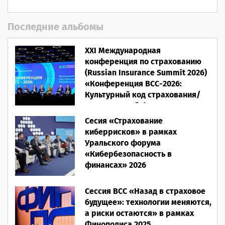
Последние альбомы
XXI Международная
конференция по страхованию
(Russian Insurance Summit 2026)
«Конференция ВСС-2026:
Культурный код страхования/
Человеческий фактор»
Сесия «Страхование
28.05.2026
киберрисков» в рамках
Уральского форума
«Кибербезопасность в
финансах» 2026
16.03.2026
Сессия ВСС «Назад в страховое
будущее»: технологии меняются,
а риски остаются» в рамках
Финополиса 2025