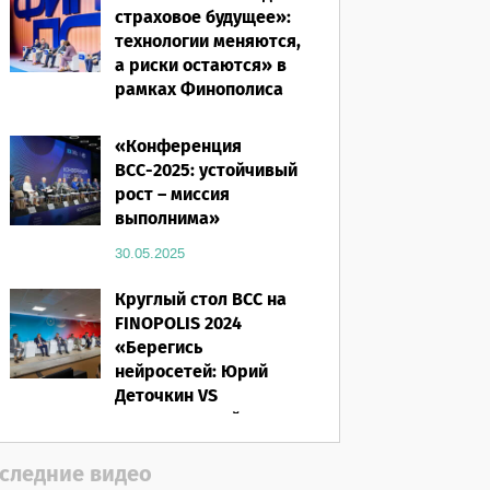
страховое будущее»:
технологии меняются,
а риски остаются» в
рамках Финополиса
2025
«Конференция
16.03.2026
ВСС-2025: устойчивый
рост – миссия
выполнима»
30.05.2025
Круглый стол ВСС на
FINOPOLIS 2024
«Берегись
нейросетей: Юрий
Деточкин VS
искусственный
интеллект»
следние видео
12.11.2024