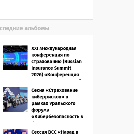
06.08.2026
следние альбомы
XXI Международная
конференция по
страхованию (Russian
Insurance Summit
2026) «Конференция
ВСС-2026: Культурный
код страхования/
Сесия «Страхование
Человеческий
киберрисков» в
фактор»
рамках Уральского
форума
28.05.2026
«Кибербезопасность в
финансах» 2026
Сессия ВСС «Назад в
16.03.2026