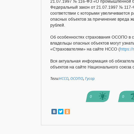
21.07.1997 № 116-ФЗ «О промышленной б
Федеральный закон от 21.07.1997 № 117-
соответствии с которыми увеличивается 
опасных объектов за причинение вреда ж
рублей.
Об особенностях страхования ОСОПО в св
владельцы опасных объектов могут узнат
«Страхователям» на сайте НССО (
https:/
Вся актуальная информация об обязател
объектов на сайте Национального союза с
Теги:
НССО
,
ОСОПО
,
Гусар
0
0