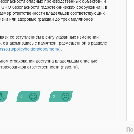
езопасности опасных производственных объектов» и
ФЗ «О безопасности гидротехнических сооружений», в
размер ответственности владельцев соответствующих
изни или здоровью граждан до трех миллионов
язи со вступлением в силу указанных изменений
ь, ознакомившись с памяткой, размещенной в разделе
/nsso.ru/policyholders/opo/mem/)
.
ьном страховании доступна владельцам опасных
траховщиков ответственности (nsso.ru).
0
0
По