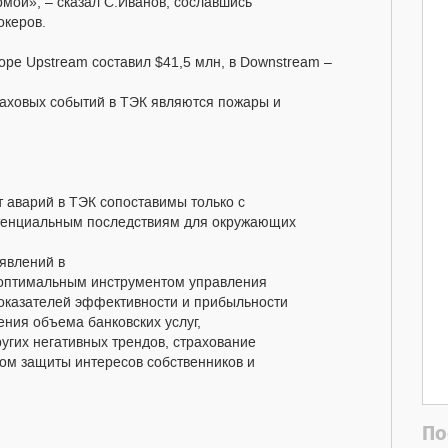
мой», – сказал С.Иванов, сославшись
океров.
торе Upstream составил $41,5 млн, в Downstream –
раховых событий в ТЭК являются пожары и
 аварий в ТЭК сопоставимы только с
потенциальным последствиям для окружающих
 явлений в
 оптимальным инструментом управления
показателей эффективности и прибыльности
ния объема банковских услуг,
угих негативных трендов, страхование
ом защиты интересов собственников и
По