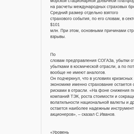
морской стационарной добычной платфор
на расчеты международных страховых бр
Средний размер отдельно взятого
страхового события, по его словам, в сек
$101
млн. При этом, основными причинами ст
взрывы.
По
словам предправления СОГАЗа, убытки от
убытками в космической отрасли, а по 
вообще не имеют аналогов.
Он подчеркнул, что в условиях кризисных
экономике именно страхование остается
рисками в отрасли. «На фоне снижения 
компаний ТЭК, роста стоимости и сокраще
волатильности национальной валюты и др
остается наиболее надежным инструмент
акционеров», – сказал С.Иванов.
«Уровень