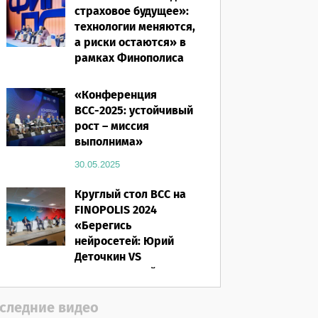
страховое будущее»:
технологии меняются,
а риски остаются» в
рамках Финополиса
2025
«Конференция
16.03.2026
ВСС-2025: устойчивый
рост – миссия
выполнима»
30.05.2025
Круглый стол ВСС на
FINOPOLIS 2024
«Берегись
нейросетей: Юрий
Деточкин VS
искусственный
интеллект»
следние видео
12.11.2024