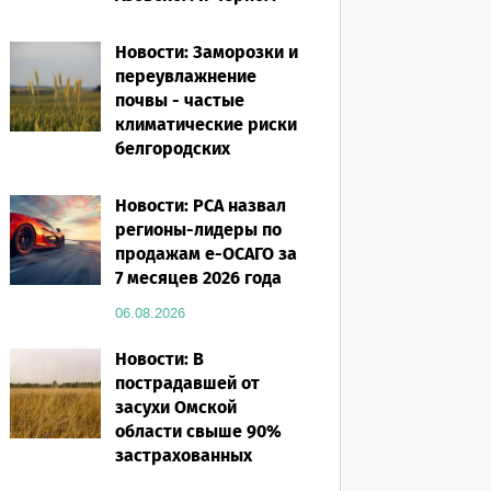
морях
Новости: Заморозки и
06.08.2026
переувлажнение
почвы - частые
климатические риски
белгородских
аграриев
Новости: РСА назвал
06.08.2026
регионы-лидеры по
продажам е-ОСАГО за
7 месяцев 2026 года
06.08.2026
Новости: В
пострадавшей от
засухи Омской
области свыше 90%
застрахованных
посевов защищены