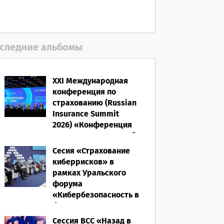
полисом «от ЧС»
05.08.2026
следние альбомы
XXI Международная
конференция по
страхованию (Russian
Insurance Summit
2026) «Конференция
ВСС-2026: Культурный
код страхования/
Сесия «Страхование
Человеческий
киберрисков» в
фактор»
рамках Уральского
форума
28.05.2026
«Кибербезопасность в
финансах» 2026
Сессия ВСС «Назад в
16.03.2026