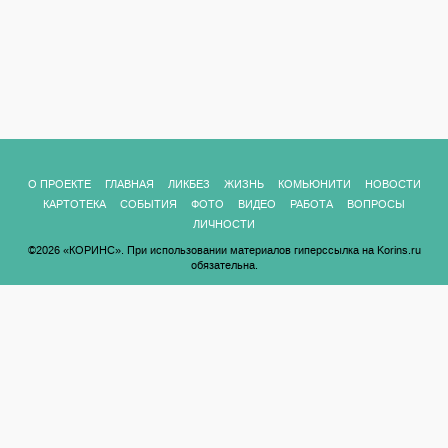
О ПРОЕКТЕ
ГЛАВНАЯ
ЛИКБЕЗ
ЖИЗНЬ
КОМЬЮНИТИ
НОВОСТИ
КАРТОТЕКА
СОБЫТИЯ
ФОТО
ВИДЕО
РАБОТА
ВОПРОСЫ
ЛИЧНОСТИ
©2026 «КОРИНС». При использовании материалов гиперссылка на Korins.ru
обязательна.