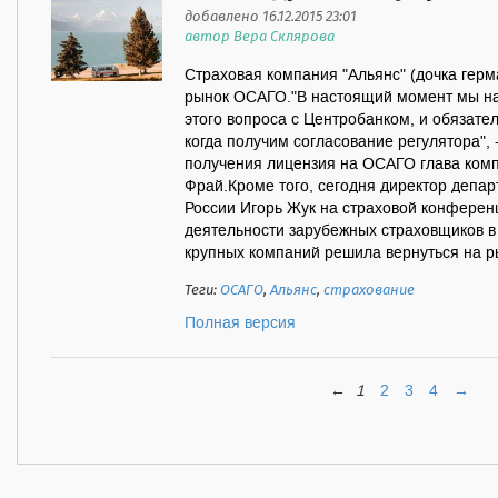
добавлено 16.12.2015 23:01
автор Вера Склярова
Страховая компания "Альянс" (дочка герма
рынок ОСАГО."В настоящий момент мы на
этого вопроса с Центробанком, и обязате
когда получим согласование регулятора",
получения лицензия на ОСАГО глава компа
Фрай.Кроме того, сегодня директор депар
России Игорь Жук на страховой конферен
деятельности зарубежных страховщиков в 
крупных компаний решила вернуться на ры
Теги:
ОСАГО
,
Альянс
,
страхование
Полная версия
←
1
2
3
4
→