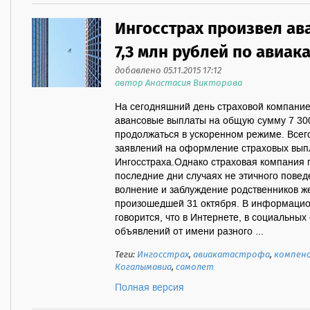
Ингосстрах произвел ав
7,3 млн рублей по авиак
добавлено 05.11.2015 17:12
автор Анастасия Викторова
На сегодняшний день страховой компани
авансовые выплаты на общую сумму 7 300
продолжаться в ускоренном режиме. Всег
заявлений на оформление страховых вып
Ингосстраха.Однако страховая компания 
последние дни случаях не этичного повед
волнение и заблуждение родственников же
произошедшей 31 октября. В информаци
говорится, что в Интернете, в социальных
объявлений от имени разного ...
Теги:
Ингосстрах
,
авиакатастрофа
,
компенс
Когалымавиа
,
самолет
Полная версия