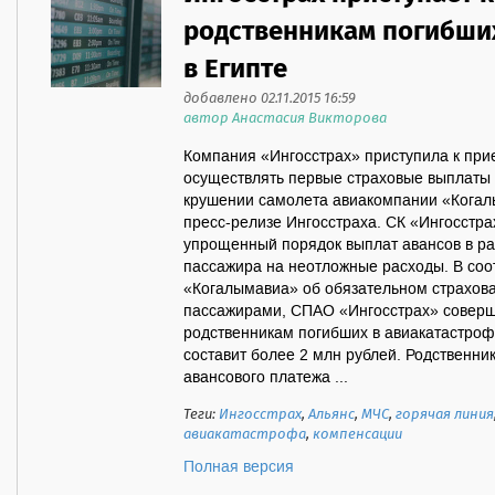
родственникам погибши
в Египте
добавлено 02.11.2015 16:59
автор Анастасия Викторова
Компания «Ингосстрах» приступила к при
осуществлять первые страховые выплаты
крушении самолета авиакомпании «Когалы
пресс-релизе Ингосстраха. СК «Ингосстра
упрощенный порядок выплат авансов в раз
пассажира на неотложные расходы. В соо
«Когалымавиа» об обязательном страхова
пассажирами, СПАО «Ингосстрах» соверш
родственникам погибших в авиакатастроф
составит более 2 млн рублей. Родственн
авансового платежа ...
Теги:
Ингосстрах
,
Альянс
,
МЧС
,
горячая линия
авиакатастрофа
,
компенсации
Полная версия