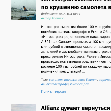
по крушению самолета в
добавлено 10.12.2015 18:44
автор korins.ru
Ингосстрах выплатил более 100 млн рубл
погибших в авиакатастрофе в Египте Об
«Ингосстрах» родственникам пассажиров,
А-321 над Синаем, превысила 100 млн ру
млн рублей в отношении каждого пассаж
заявлений и дальнейшие выплаты страхо
пресс-релизе Ингосстраха. Ранее «Ингос
производились выплаты родственникам п
размере 100 тыс. рублей по каждому пасс
получения консультаций ...
Теги:
самолет
,
Когалымавиа
,
Египет
,
горячая
авиакатастрофа
,
Ингосстрах
Полная версия
Allianz думает вернуться