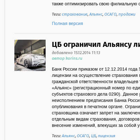
также оптимизировать свою филиальную се
Теги:
страхование
,
Альянс
,
ОСАГО
,
продажи
Полная версия
ЦБ ограничил Альянсу 
добавлено 15.12.2014 11:13
автор korins.ru
Банк России приказом от 12.12.2014 года
лицензии на осуществление страхования 
гражданской ответственности владельцев
«Альянс» (регистрационный номер по еди
субъектов страхового дела 0290). Данное
неисполнением предписания Банка России 
опубликования в печатном органе. Огран
страховщика означает запрет на заключен
отдельным видам страхования, договоров
внесение изменений, влекущих за собой у
Теги:
Альянс
,
ОСАГО
,
ЦБ
,
лицензия