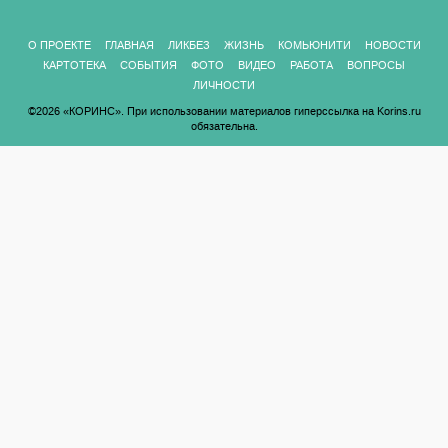
О ПРОЕКТЕ
ГЛАВНАЯ
ЛИКБЕЗ
ЖИЗНЬ
КОМЬЮНИТИ
НОВОСТИ
КАРТОТЕКА
СОБЫТИЯ
ФОТО
ВИДЕО
РАБОТА
ВОПРОСЫ
ЛИЧНОСТИ
©2026 «КОРИНС». При использовании материалов гиперссылка на Korins.ru
обязательна.