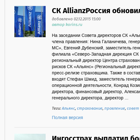
СК AllianzРоссия обнови
добавлено 02.12.2015 15:00
автор korins.ru
На заседании Совета директоров СК «Аль
члена правления: Нина Галаничева, ген
МС», Евгений Дубенский, заместитель ген
филиала «Северо-Западная дирекция СК 
региональный директор Центра страхован
рисков СК «Альянс» (Региональный директ
пресс-релизе страховщика. Также в соста
входят Стефан Шмид, заместитель генера
операционной деятельности, Конрад Козик
директора, финансовый директор, Алекса
генерального директора, директор ...
Теги:
Альянс
,
страхование
,
правление
,
совет
Полная версия
Ингосстрах выплатил бо