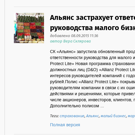
Альянс застрахует ответ
руководства малого биз
добавлено 08.09.2015 11:36
автор Вера Склярова
СК «Альянс» запустила обновленный прод
ответственности руководства для малого и
Protect Lite» Новая программа страховани
должностных лиц (D&O) «Allianz Protect L
интересов руководителей компаний с год
рублей.Полис «Allianz Protect Lite» покры
руководителям компании в связи с их о
действиями и решениями, которые привели
числе акционеров, инвесторов, клиентов, 
Дополнительно полисом ...
Теги:
страхование
,
Альянс
,
малый бизнес
,
мар
Полная версия