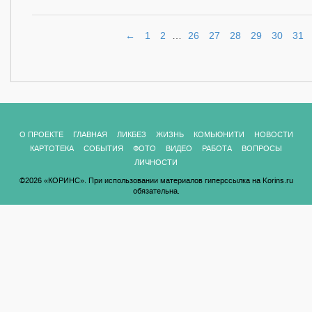
←
1
2
…
26
27
28
29
30
31
О ПРОЕКТЕ
ГЛАВНАЯ
ЛИКБЕЗ
ЖИЗНЬ
КОМЬЮНИТИ
НОВОСТИ
КАРТОТЕКА
СОБЫТИЯ
ФОТО
ВИДЕО
РАБОТА
ВОПРОСЫ
ЛИЧНОСТИ
©2026 «КОРИНС». При использовании материалов гиперссылка на Korins.ru
обязательна.