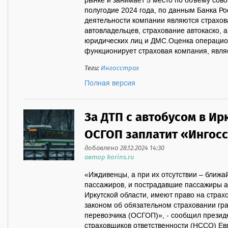
рынке и занимает 5 место по объему сово
полугодие 2024 года, по данным Банка Р
деятельности компании являются страхов
автовладельцев, страхование автокаско, 
юридических лиц и ДМС.Оценка операцион
функционирует страховая компания, являет
Теги:
Ингосстрах
Полная версия
За ДТП с автобусом в Ир
ОСГОП заплатит «Ингос
добавлено 28.12.2024 14:30
автор korins.ru
«Иждивенцы, а при их отсутствии – ближ
пассажиров, и пострадавшие пассажиры а
Иркутской области, имеют право на страх
законом об обязательном страховании гр
перевозчика (ОСГОП)», - сообщил презид
страховщиков ответственности (НССО) Е