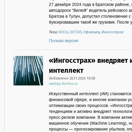
27 декабря 2024 года в Братском районе
автодороги "Вилюй" водитель рейсового а
Братска в Тулун, допустил столкновение 
буксировавшим такой же грузовик. После у
Теги:
НССО
,
ОСГОП
,
Уфимцев
,
Ингосстрах
Полная версия
«Ингосстрах» внедряет 
интеллект
добавлено 26.11.2024 10:58
автор korins.ru
Искусственный интеллект (ИИ) становится
финансовой сфере, и многие компании у
оптимизации своих процессов. «Ингосстра
тенденциям и активно внедряет технологи
пресс-релизе компании. В компании акти
машинное обучение (Machine Learning), н
процессы — прогнозирование убытков, о