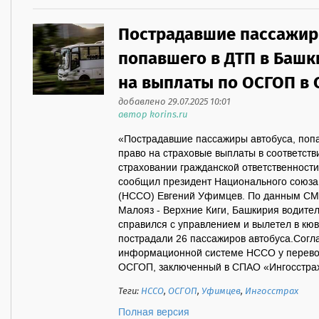
Пострадавшие пассажир
попавшего в ДТП в Башк
на выплаты по ОСГОП в 
добавлено 29.07.2025 10:01
автор korins.ru
«Пострадавшие пассажиры автобуса, поп
право на страховые выплаты в соответств
страховании гражданской ответственности
сообщил президент Национального союза 
(НССО) Евгений Уфимцев. По данным СМИ
Малояз - Верхние Киги, Башкирия водител
справился с управлением и вылетел в кюв
пострадали 26 пассажиров автобуса.Согл
информационной системе НССО у перевоз
ОСГОП, заключенный в СПАО «Ингосстрах»
Теги:
НССО
,
ОСГОП
,
Уфимцев
,
Ингосстрах
Полная версия