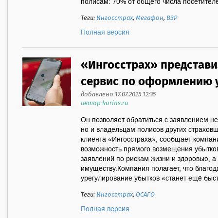
полисам: 70% от общего числа посетителе
Теги:
Ингосстрах
,
Мегафон
,
ВЗР
Полная версия
«Ингосстрах» представи
сервис по оформлению 
добавлено 17.07.2025 12:35
автор korins.ru
Он позволяет обратиться с заявлением не
но и владельцам полисов других страховщ
клиента «Ингосстраха», сообщает компан
возможность прямого возмещения убытков
заявлений по рискам жизни и здоровью, а
имуществу.Компания полагает, что благо
урегулирование убытков «станет ещё быс
Теги:
Ингосстрах
,
ОСАГО
Полная версия